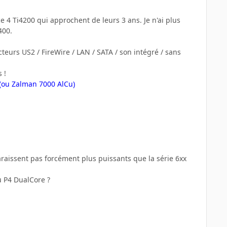
4 Ti4200 qui approchent de leurs 3 ans. Je n'ai plus
400.
cteurs US2 / FireWire / LAN / SATA / son intégré / sans
 !
 (ou Zalman 7000 AlCu)
araissent pas forcément plus puissants que la série 6xx
u P4 DualCore ?