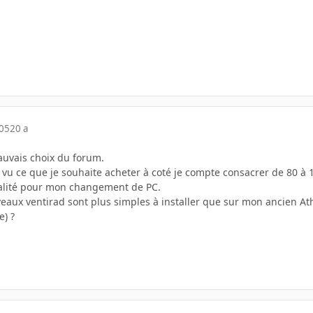
005
20 a
auvais choix du forum.
 vu ce que je souhaite acheter à coté je compte consacrer de 80 à 
talité pour mon changement de PC.
veaux ventirad sont plus simples à installer que sur mon ancien Ath
e) ?