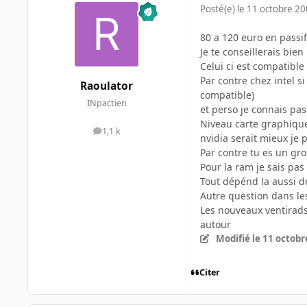
Posté(e)
le 11 octobre 2
80 a 120 euro en passif
Je te conseillerais bie
Celui ci est compatible 
Par contre chez intel s
Raoulator
compatible)
INpactien
et perso je connais pas
Niveau carte graphique 
1,1 k
messages
nvidia serait mieux je 
Par contre tu es un gro
Pour la ram je sais pas
Tout dépénd la aussi de
Autre question dans le
Les nouveaux ventirads
autour
Modifié
le 11 octobr
Citer