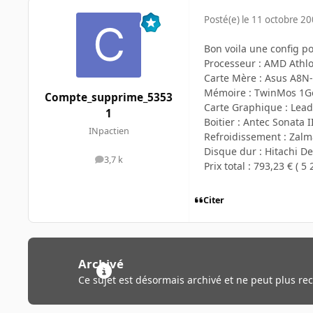
Posté(e)
le 11 octobre 2
Bon voila une config p
Processeur : AMD Athlo
Carte Mère : Asus A8N
Mémoire : TwinMos 1G
Compte_supprime_5353
Carte Graphique : Lea
1
Boitier : Antec Sonata I
INpactien
Refroidissement : Zal
Disque dur : Hitachi De
3,7 k
messages
Prix total : 793,23 € ( 5 
Citer
Archivé
Ce sujet est désormais archivé et ne peut plus re