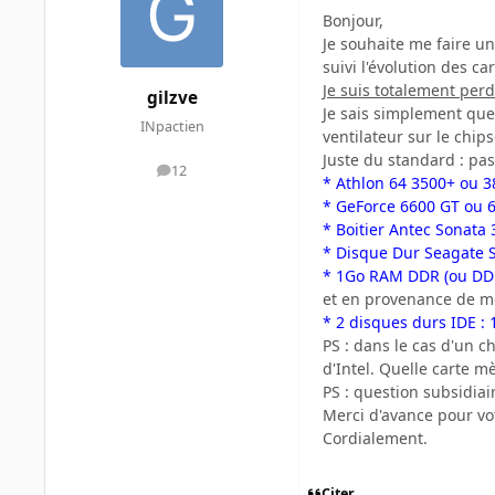
Bonjour,
Je souhaite me faire u
suivi l'évolution des c
Je suis totalement perd
gilzve
Je sais simplement que 
INpactien
ventilateur sur le chips
Juste du standard : pas
12
messages
* Athlon 64 3500+ ou 3
* GeForce 6600 GT ou 
* Boitier Antec Sonata
* Disque Dur Seagate
* 1Go RAM DDR (ou DDR
et en provenance de m
* 2 disques durs IDE :
PS : dans le cas d'un 
d'Intel. Quelle carte mè
PS : question subsidiai
Merci d'avance pour vo
Cordialement.
Citer