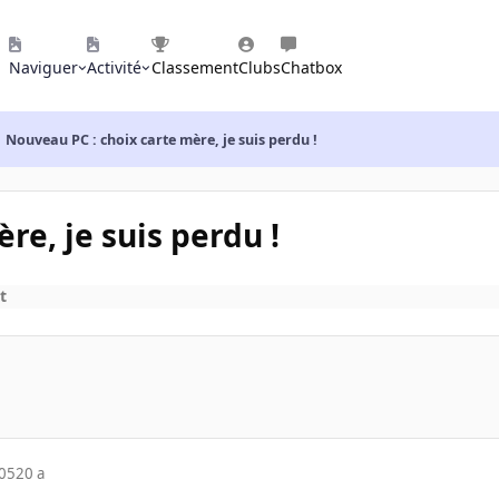
Naviguer
Activité
Classement
Clubs
Chatbox
Nouveau PC : choix carte mère, je suis perdu !
re, je suis perdu !
t
005
20 a