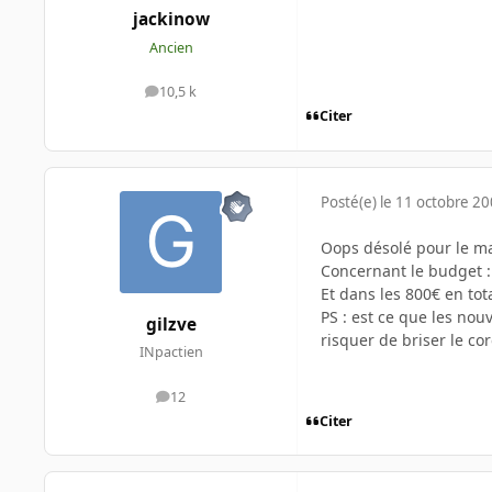
jackinow
Ancien
10,5 k
messages
Citer
Posté(e)
le 11 octobre 2
Oops désolé pour le m
Concernant le budget :
Et dans les 800€ en to
PS : est ce que les nou
gilzve
risquer de briser le cor
INpactien
12
messages
Citer