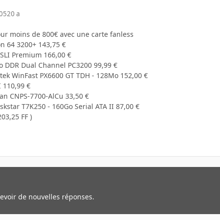
005
20 a
our moins de 800€ avec une carte fanless
n 64 3200+ 143,75 €
-SLI Premium 166,00 €
o DDR Dual Channel PC3200 99,99 €
dtek WinFast PX6600 GT TDH - 128Mo 152,00 €
I 110,99 €
man CNPS-7700-AlCu 33,50 €
skstar T7K250 - 160Go Serial ATA II 87,00 €
203,25 FF )
cevoir de nouvelles réponses.