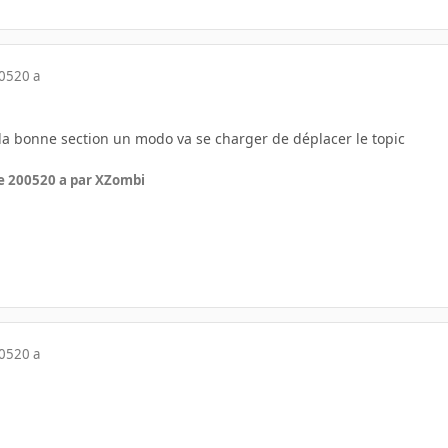
005
20 a
 la bonne section un modo va se charger de déplacer le topic
e 2005
20 a
par XZombi
005
20 a