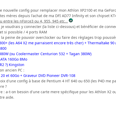
ne nouvelle config pour remplacer mon Athlon XP2100 et ma GeForce 
artes mères depuis l'achat de ma DFI AD77 Infinity et son chipset KT
u entre les nForce3 ou 4, 955, 945 etc...
je voudrais y connecter (la liste ci-dessous) et bénéficier de conne
et si possible / 4 ports RAM
 la peine de pouvoir overclocker ou faire des règlages trop poussés
800+ (les A64 X2 me parraisent encore très cher) + Thermaltake 90
6800
 380W (ou Coolermaster Centurion 532 + Tagan 380W)
 SATA 160Go 8Mo
2 ?) Kingston
on ancien PC :
 120 et 60Go + Graveur DVD Pioneer DVR-108
choix d'une config à base de Pentium 4 HT 640 ou 650 (les P4D me p
re ?
re : a-t-on besoin d'une carte mere spécifique pour les Athlon X2 o
tre aide.