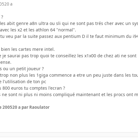
005
20 a
 ?
n les abit genre a8n ultra ou sli qui ne sont pas trés cher avec un s
avec les x2 et les athlon 64 "normal".
i tu veu par la suite passez aux pentium D il te faut minimum du i9
 bien les cartes mere intel.
je saurai pas trop quoi te conseillez les x1x00 de chez ati ne son
pense.
s ou un petit joueur ?
 trop non plus les 1giga commence a etre un peu juste dans les tou
 l'utilisation de ton pc
s 800 euros tu comptes l'ecran ?
 ne sont ni plus ni moins compliqué maintenant et les procs ont 
e 2005
20 a
par Raoulator