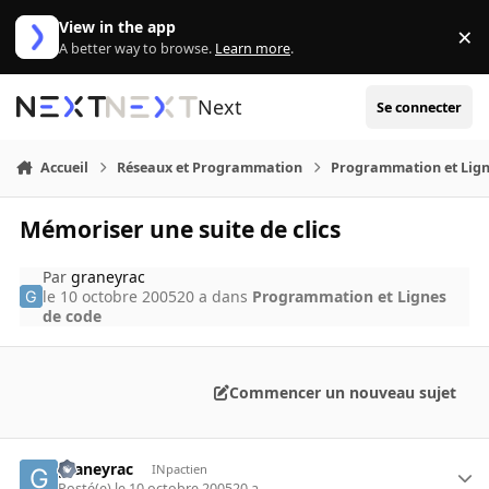
Aller au contenu
View in the app
×
Di
A better way to browse.
Learn more
.
Next
Se connecter
Accueil
Réseaux et Programmation
Programmation et Lign
Mémoriser une suite de clics
Par
graneyrac
le 10 octobre 2005
20 a
dans
Programmation et Lignes
de code
Commencer un nouveau sujet
graneyrac
INpactien
Posté(e)
le 10 octobre 2005
20 a