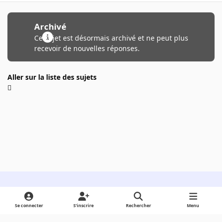
Archivé
Ce sujet est désormais archivé et ne peut plus
recevoir de nouvelles réponses.
Aller sur la liste des sujets
Light Mode
Dark Mode
System Preference
Se connecter
S’inscrire
Rechercher
Menu
Langue
Cookies