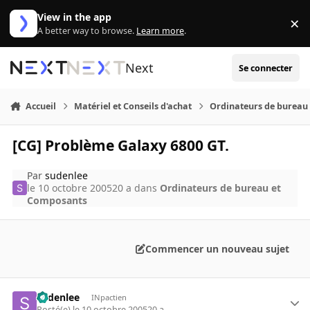
Aller au contenu
View in the app
×
Di
A better way to browse.
Learn more
.
Next
Se connecter
Accueil
Matériel et Conseils d'achat
Ordinateurs de bureau
[CG] Problème Galaxy 6800 GT.
Par
sudenlee
le 10 octobre 2005
20 a
dans
Ordinateurs de bureau et
Composants
Commencer un nouveau sujet
sudenlee
INpactien
Posté(e)
le 10 octobre 2005
20 a