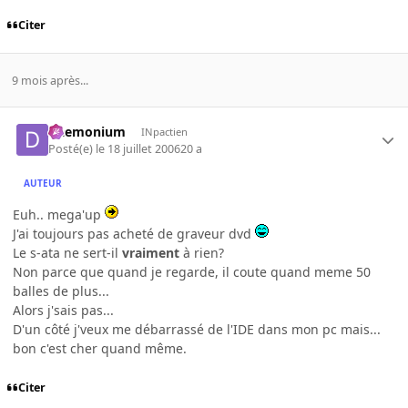
Citer
9 mois après...
Daemonium
INpactien
Posté(e)
le 18 juillet 2006
20 a
AUTEUR
Euh.. mega'up
J'ai toujours pas acheté de graveur dvd
Le s-ata ne sert-il
vraiment
à rien?
Non parce que quand je regarde, il coute quand meme 50
balles de plus...
Alors j'sais pas...
D'un côté j'veux me débarrassé de l'IDE dans mon pc mais...
bon c'est cher quand même.
Citer