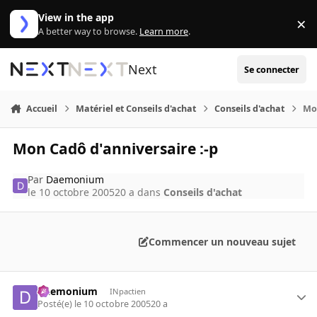
Aller au contenu
View in the app
×
Di
A better way to browse.
Learn more
.
Next
Se connecter
Accueil
Matériel et Conseils d'achat
Conseils d'achat
Mon
Mon Cadô d'anniversaire :-p
Par
Daemonium
le 10 octobre 2005
20 a
dans
Conseils d'achat
Commencer un nouveau sujet
Daemonium
INpactien
Posté(e)
le 10 octobre 2005
20 a