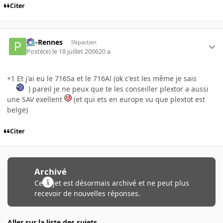
Citer
pg-Rennes
INpactien
Posté(e)
le 18 juillet 2006
20 a
+1 Et j'ai eu le 716Sa et le 716Al (ok c'est les même je sais
) pareil je ne peux que te les conseiller plextor a aussi
une SAV exellent
(et qui ets en europe vu que plextot est
belge)
Citer
Archivé
Ce sujet est désormais archivé et ne peut plus
recevoir de nouvelles réponses.
Aller sur la liste des sujets