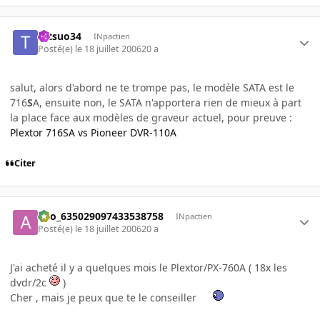
tetsuo34
INpactien
Posté(e)
le 18 juillet 2006
20 a
salut, alors d'abord ne te trompe pas, le modèle SATA est le
716
S
A, ensuite non, le SATA n'apportera rien de mieux à part
la place face aux modèles de graveur actuel, pour preuve :
Plextor 716SA vs Pioneer DVR-110A
Citer
ano_635029097433538758
INpactien
Posté(e)
le 18 juillet 2006
20 a
J'ai acheté il y a quelques mois le Plextor/PX-760A ( 18x les
dvdr/2c
)
Cher , mais je peux que te le conseiller