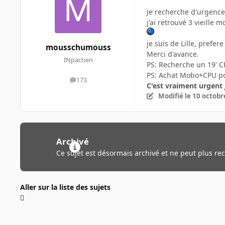
Je recherche d'urgence 
j'ai retrouvé 3 vieille
je suis de Lille, prefe
mousschumouss
Merci d'avance.
INpactien
PS: Recherche un 19' C
PS: Achat Mobo+CPU pos
173
messages
C'est vraiment urgent 
Modifié
le 10 octobr
Archivé
Ce sujet est désormais archivé et ne peut plus re
Aller sur la liste des sujets