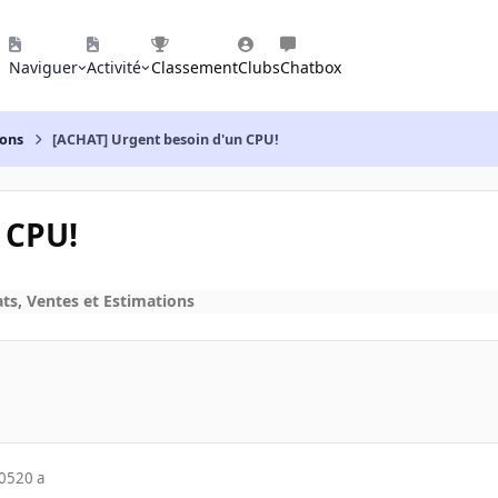
Naviguer
Activité
Classement
Clubs
Chatbox
ions
[ACHAT] Urgent besoin d'un CPU!
 CPU!
ts, Ventes et Estimations
005
20 a