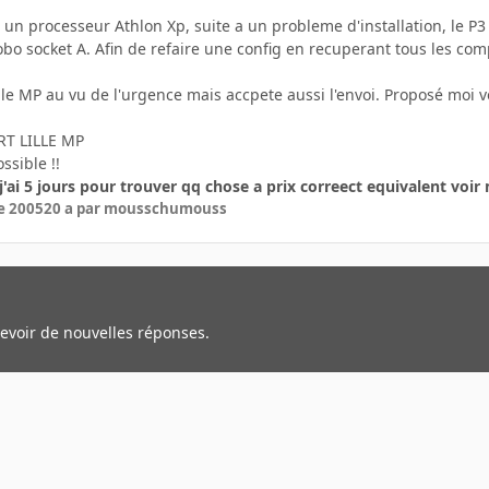
un processeur Athlon Xp, suite a un probleme d'installation, le P3
 mobo socket A. Afin de refaire une config en recuperant tous les 
re le MP au vu de l'urgence mais accpete aussi l'envoi. Proposé moi v
RT LILLE MP
sible !!
j'ai 5 jours pour trouver qq chose a prix correect equivalent voir
e 2005
20 a
par mousschumouss
cevoir de nouvelles réponses.