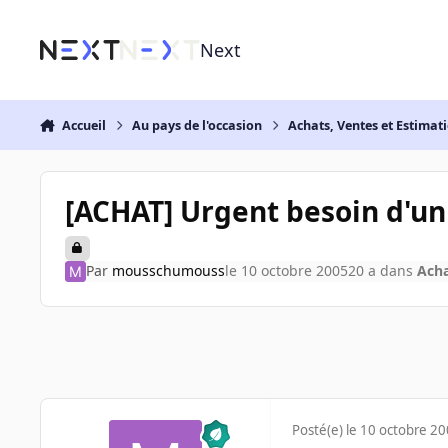
Aller au contenu
Next
Accueil
Au pays de l'occasion
Achats, Ventes et Estimat
[ACHAT] Urgent besoin d'un
Par
mousschumouss
le 10 octobre 2005
20 a
dans
Acha
Posté(e)
le 10 octobre 2