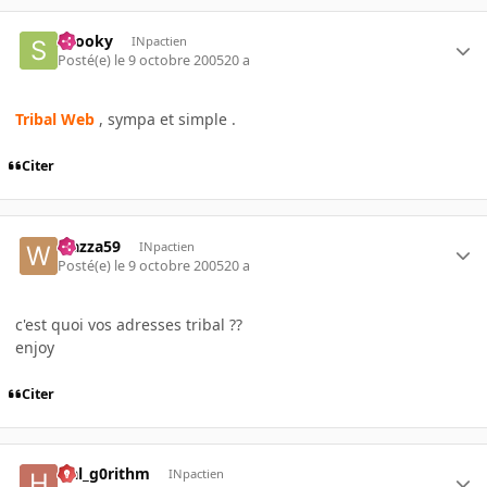
snooky
INpactien
Posté(e)
le 9 octobre 2005
20 a
Tribal Web
, sympa et simple .
Citer
wazza59
INpactien
Posté(e)
le 9 octobre 2005
20 a
c'est quoi vos adresses tribal ??
enjoy
Citer
Hal_g0rithm
INpactien