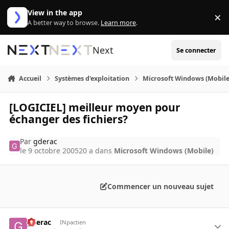
Aller au contenu
View in the app
×
Di
A better way to browse.
Learn more
.
Next
Se connecter
Accueil
Systèmes d'exploitation
Microsoft Windows (Mobile
[LOGICIEL] meilleur moyen pour
échanger des fichiers?
Par
gderac
le 9 octobre 2005
20 a
dans
Microsoft Windows (Mobile)
Commencer un nouveau sujet
gderac
INpactien