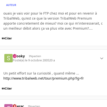
AUTEUR
ouais je vais voir pour le FTP chez moi et pour en revenir à
TribalWeb, qu'est ce que la version TribalWeb Premium
apporte concretement de mieux? moi ce qui m'interesserait, c
un meilleur débit alors ça va plus vite avec Premium?....
Citer
snooky
INpactien
Posté(e)
le 9 octobre 2005
20 a
Un petit effort sur la curiosité , quand même ...
http://www.tribalweb.net/tour/premium.php?lg=fr
Citer
gderac
INpactien