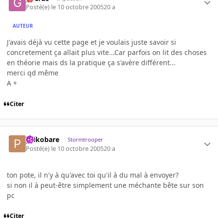
Posté(e)
le 10 octobre 2005
20 a
AUTEUR
J'avais déjà vu cette page et je voulais juste savoir si
concretement ça allait plus vite...Car parfois on lit des choses
en théorie mais ds la pratique ça s'avère différent...
merci qd même
A +
Citer
psikobare
Stormtrooper
Posté(e)
le 10 octobre 2005
20 a
ton pote, il n'y à qu'avec toi qu'il à du mal à envoyer?
si non il à peut-être simplement une méchante bête sur son
pc
Citer