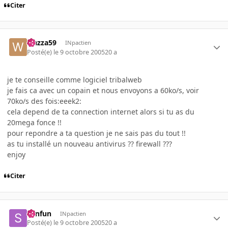
Citer
wazza59
INpactien
Posté(e)
le 9 octobre 2005
20 a
je te conseille comme logiciel tribalweb
je fais ca avec un copain et nous envoyons a 60ko/s, voir
70ko/s des fois:eeek2:
cela depend de ta connection internet alors si tu as du
20mega fonce !!
pour repondre a ta question je ne sais pas du tout !!
as tu installé un nouveau antivirus ?? firewall ???
enjoy
Citer
sunfun
INpactien
Posté(e)
le 9 octobre 2005
20 a