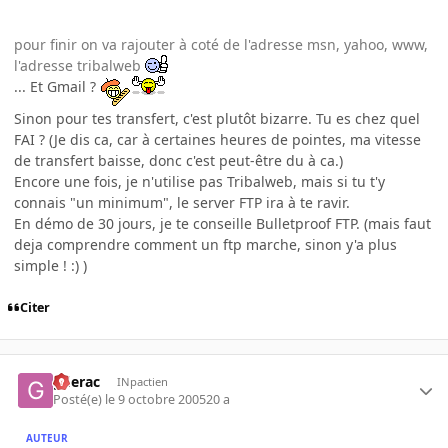
pour finir on va rajouter à coté de l'adresse msn, yahoo, www,
l'adresse tribalweb
... Et Gmail ?
Sinon pour tes transfert, c'est plutôt bizarre. Tu es chez quel
FAI ? (Je dis ca, car à certaines heures de pointes, ma vitesse
de transfert baisse, donc c'est peut-être du à ca.)
Encore une fois, je n'utilise pas Tribalweb, mais si tu t'y
connais "un minimum", le server FTP ira à te ravir.
En démo de 30 jours, je te conseille Bulletproof FTP. (mais faut
deja comprendre comment un ftp marche, sinon y'a plus
simple ! :) )
Citer
gderac
INpactien
Posté(e)
le 9 octobre 2005
20 a
AUTEUR