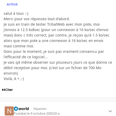
AUTEUR
salut à tous :-)
Merci pour vos réponses tout d'abord.
Je suis en train de tester TribalWeb avec mon pote, moi
j'envois à 12.5 ko§sec (pour un connexion à 16 ko/sec d'envoi
maxi) donc c très correct, par contre, je reçois qu'à 1.5 ko/sec
alors que mon pote a une connexion à 16 ko/sec en envoi
maxi comme moi.
Donc pour le moment, je suis pas vraiment convaincu par
l'efficacité de ce logiciel...
Je vais qd même observer sur plusieurs jours ce que donne ce
débit reception pour moi. (c'est sur un fichier de 700 Mo
environ)
Voilà, A + ;-)
Citer
Neworld
INpactien
Posté(e)
le 9 octobre 2005
20 a