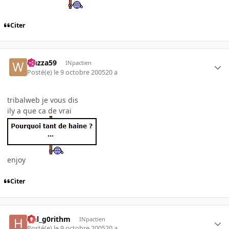
Citer
wazza59
INpactien
Posté(e)
le 9 octobre 2005
20 a
tribalweb je vous dis
ily a que ca de vrai
enjoy
Citer
Hal_g0rithm
INpactien
Posté(e)
le 9 octobre 2005
20 a