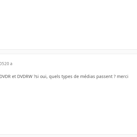
005
20 a
es DVDR et DVDRW ?si oui, quels types de médias passent ? merci