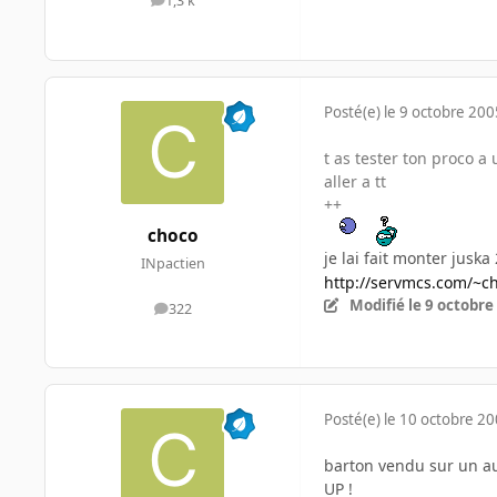
1,3 k
messages
Posté(e)
le 9 octobre 200
t as tester ton proco a
aller a tt
++
choco
je lai fait monter jusk
INpactien
http://servmcs.com/~
Modifié
le 9 octobre
322
messages
Posté(e)
le 10 octobre 2
barton vendu sur un a
UP !