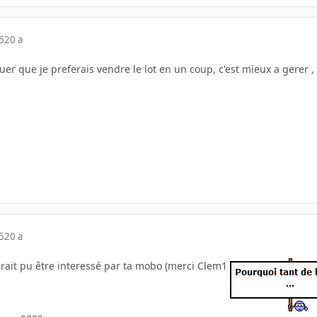
5
20 a
quer que je preferais vendre le lot en un coup, c'est mieux a gerer
5
20 a
aurait pu être interessé par ta mobo (merci Clem1