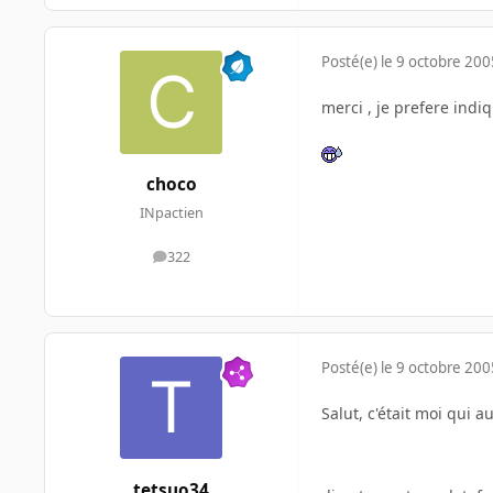
Posté(e)
le 9 octobre 200
merci , je prefere indi
choco
INpactien
322
messages
Posté(e)
le 9 octobre 200
Salut, c'était moi qui 
tetsuo34