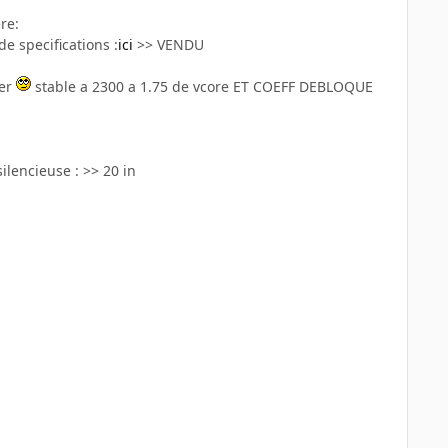
re:
e specifications :
ici
>> VENDU
ter
stable a 2300 a 1.75 de vcore ET COEFF DEBLOQUE
ilencieuse : >> 20 in