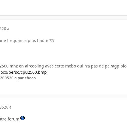
5
20 a
 une frequance plus haute ???
a 2500 mhz en aircooling avec cette mobo qui n'a pas de pci/agp blo
choco/perso/cpu2500.bmp
 2005
20 a
par choco
005
20 a
utre forum