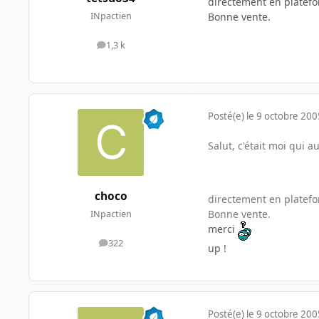
directement en platef
Bonne vente.
INpactien
1,3 k
messages
Posté(e)
le 9 octobre 200
Salut, c'était moi qui 
choco
directement en platef
Bonne vente.
INpactien
merci
322
messages
up !
Posté(e)
le 9 octobre 200