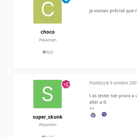
je voulais précisé que
choco
INpactien
322
messages
Posté(e)
le 9 octobre 200
t as tester ton proco a
aller a tt
++
super_skunk
INpactien