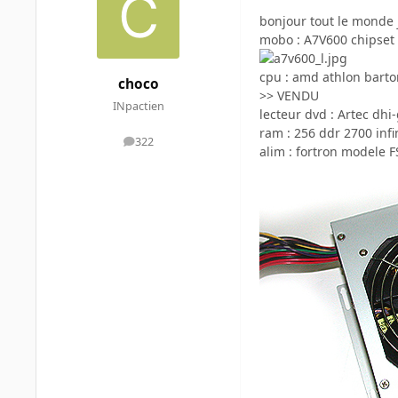
bonjour tout le monde
mobo : A7V600 chipset v
cpu : amd athlon barto
choco
>> VENDU
INpactien
lecteur dvd : Artec dhi-
ram : 256 ddr 2700 infi
322
messages
alim : fortron modele F