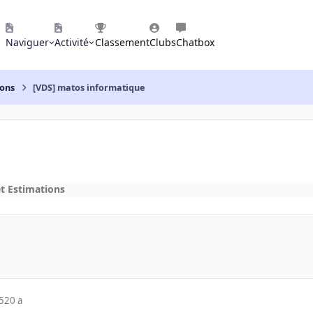
Naviguer
Activité
Classement
Clubs
Chatbox
ions
[VDS] matos informatique
et Estimations
5
20 a