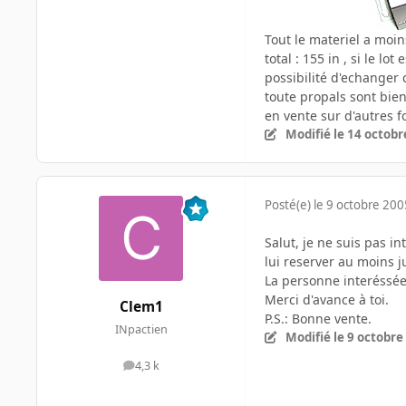
Tout le materiel a moi
total : 155 in , si le l
possibilité d'echanger 
toute propals sont bi
en vente sur d'autres 
Modifié
le 14 octobr
Posté(e)
le 9 octobre 200
Salut, je ne suis pas i
lui reserver au moins 
La personne interéssé
Merci d'avance à toi.
Clem1
P.S.: Bonne vente.
INpactien
Modifié
le 9 octobre
4,3 k
messages