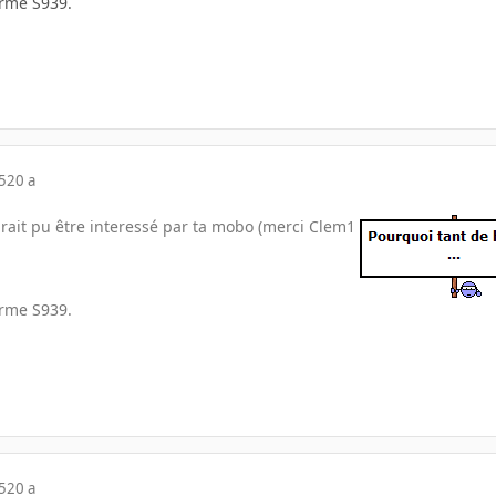
orme S939.
5
20 a
aurait pu être interessé par ta mobo (merci Clem1
orme S939.
5
20 a