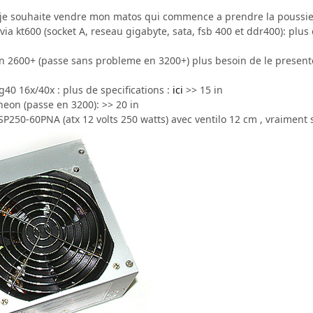
 je souhaite vendre mon matos qui commence a prendre la poussie
ia kt600 (socket A, reseau gigabyte, sata, fsb 400 et ddr400): plus d
n 2600+ (passe sans probleme en 3200+) plus besoin de le presen
g40 16x/40x : plus de specifications :
ici
>> 15 in
neon (passe en 3200): >> 20 in
SP250-60PNA (atx 12 volts 250 watts) avec ventilo 12 cm , vraiment s