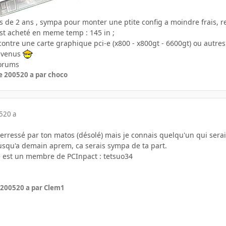
ns de 2 ans , sympa pour monter une ptite config a moindre frais, 
ot est acheté en meme temp : 145 in ;
contre une carte graphique pci-e (x800 - x800gt - 6600gt) ou autre
envenus
forums
e 2005
20 a
par choco
5
20 a
nterressé par ton matos (désolé) mais je connais quelqu'un qui serai
jusqu'a demain aprem, ca serais sympa de ta part.
e est un membre de PCInpact : tetsuo34
 2005
20 a
par Clem1