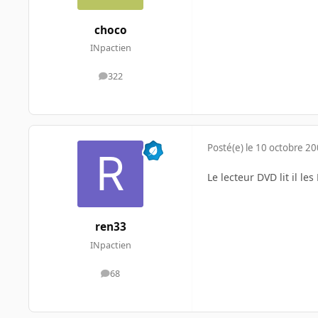
choco
INpactien
322
messages
Posté(e)
le 10 octobre 2
Le lecteur DVD lit il l
ren33
INpactien
68
messages