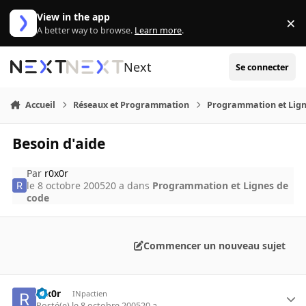
Aller au contenu
View in the app
×
Di
A better way to browse.
Learn more
.
Next
Se connecter
Accueil
Réseaux et Programmation
Programmation et Lign
Besoin d'aide
Par
r0x0r
le 8 octobre 2005
20 a
dans
Programmation et Lignes de
code
Commencer un nouveau sujet
r0x0r
INpactien
Posté(e)
le 8 octobre 2005
20 a