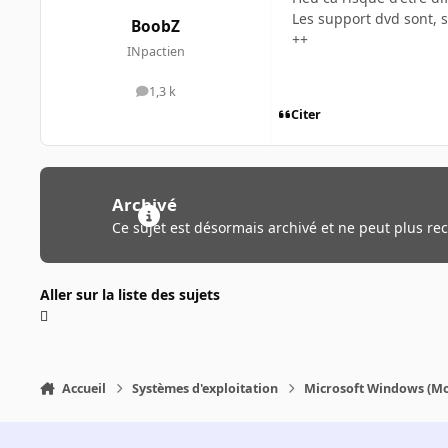
Les support dvd sont, s
BoobZ
++
INpactien
1,3 k
messages
Citer
Archivé
Ce sujet est désormais archivé et ne peut plus re
Aller sur la liste des sujets
Accueil
Systèmes d'exploitation
Microsoft Windows (Mo