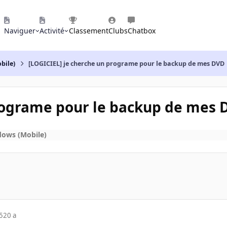
Naviguer
Activité
Classement
Clubs
Chatbox
bile)
[LOGICIEL] je cherche un programe pour le backup de mes DVD
programe pour le backup de mes
dows (Mobile)
5
20 a