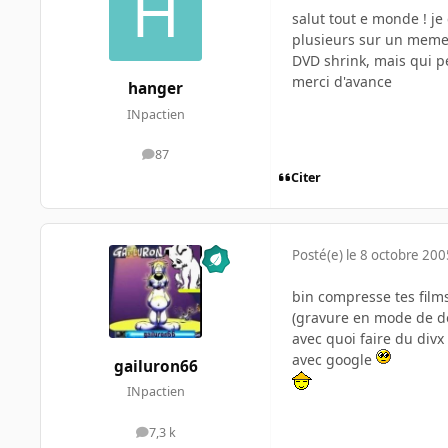
salut tout e monde ! j
plusieurs sur un meme
DVD shrink, mais qui p
merci d'avance
hanger
INpactien
87
messages
Citer
Posté(e)
le 8 octobre 200
bin compresse tes film
(gravure en mode de do
avec quoi faire du divx 
avec google
gailuron66
INpactien
7,3 k
messages