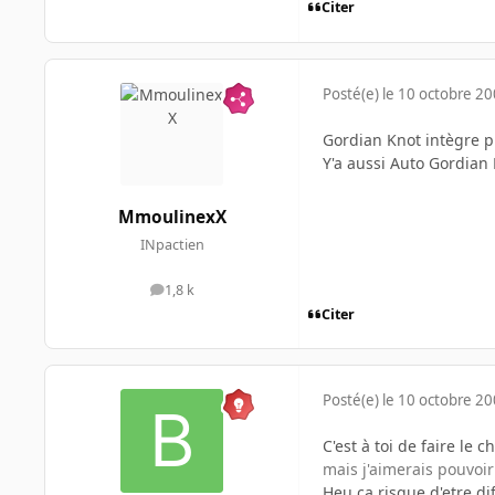
Citer
Posté(e)
le 10 octobre 2
Gordian Knot intègre p
Y'a aussi Auto Gordian 
MmoulinexX
INpactien
1,8 k
messages
Citer
Posté(e)
le 10 octobre 2
C'est à toi de faire le c
mais j'aimerais pouvoi
Heu ca risque d'etre di