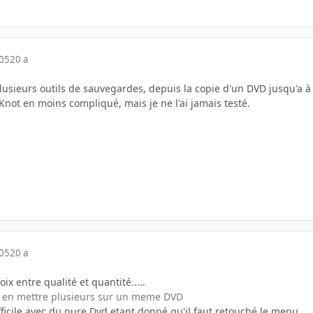
005
20 a
lusieurs outils de sauvegardes, depuis la copie d'un DVD jusqu'a 
Knot en moins compliqué, mais je ne l'ai jamais testé.
005
20 a
hoix entre qualité et quantité.....
r en mettre plusieurs sur un meme DVD
fficile avec du pure Dvd etant donné qu'il faut retouché le menu...