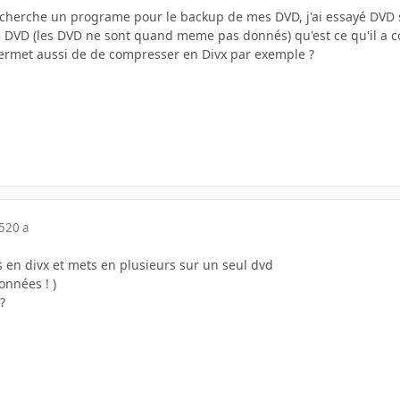
e cherche un programe pour le backup de mes DVD, j'ai essayé DVD s
 DVD (les DVD ne sont quand meme pas donnés) qu'est ce qu'il a
ermet aussi de de compresser en Divx par exemple ?
5
20 a
s en divx et mets en plusieurs sur un seul dvd
nnées ! )
?