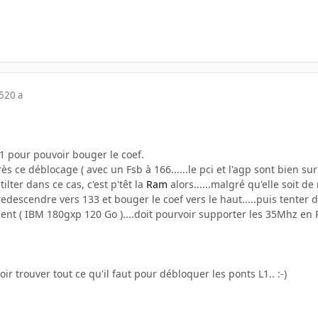
5
20 a
1 pour pouvoir bouger le coef.
ès ce déblocage ( avec un Fsb à 166......le pci et l'agp sont bien sur
tilter dans ce cas, c'est p'têt la
Ram
alors......malgré qu'elle soit d
redescendre vers 133 et bouger le coef vers le haut.....puis tenter d
ent ( IBM 180gxp 120 Go )....doit pourvoir supporter les 35Mhz en 
oir trouver tout ce qu'il faut pour débloquer les ponts L1.. :-)