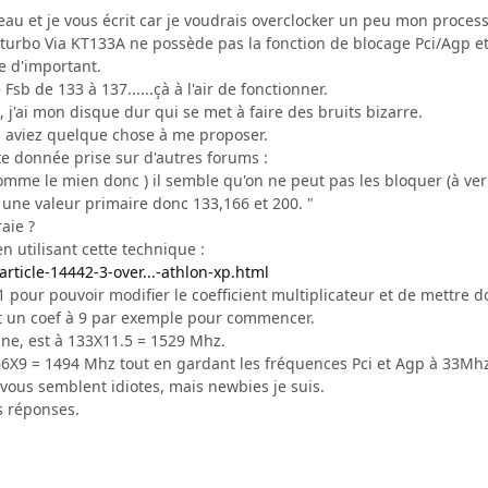
veau et je vous écrit car je voudrais overclocker un peu mon process
turbo Via KT133A ne possède pas la fonction de blocage Pci/Agp e
e d'important.
 Fsb de 133 à 137......çà à l'air de fonctionner.
, j'ai mon disque dur qui se met à faire des bruits bizarre.
us aviez quelque chose à me proposer.
tte donnée prise sur d'autres forums :
 comme le mien donc ) il semble qu'on ne peut pas les bloquer (à ve
 une valeur primaire donc 133,166 et 200. "
aie ?
 en utilisant cette technique :
rticle-14442-3-over...-athlon-xp.html
 pour pouvoir modifier le coefficient multiplicateur et de mettre d
 et un coef à 9 par exemple pour commencer.
ine, est à 133X11.5 = 1529 Mhz.
66X9 = 1494 Mhz tout en gardant les fréquences Pci et Agp à 33Mhz 
 vous semblent idiotes, mais newbies je suis.
s réponses.