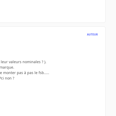
AUTEUR
 leur valeurs nominales ? ).
e marque.
e monter pas à pas le fsb.....
Pci non ?