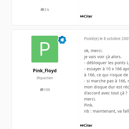
3 k
messages
Citer
Posté(e)
le 8 octobre 200
ok, merci.
je vais voir çà alors.
- débloquer les ponts L
- essayer à 10 x 166 apr
Pink_Floyd
à 166, ce qui risque de 
INpactien
- si marche pas à 166, 
mon disque dur est réc
109
messages
d'accord avec tout çà ?
merci.
Pink.
nb : maintenant, va fall
Citer