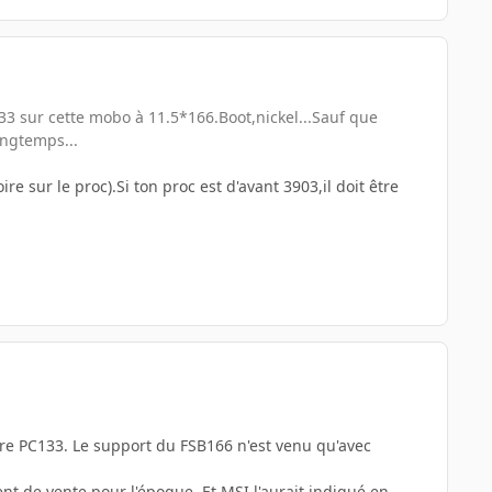
3 sur cette mobo à 11.5*166.Boot,nickel...Sauf que
ongtemps...
e sur le proc).Si ton proc est d'avant 3903,il doit être
oire PC133. Le support du FSB166 n'est venu qu'avec
nt de vente pour l'époque. Et MSI l'aurait indiqué en