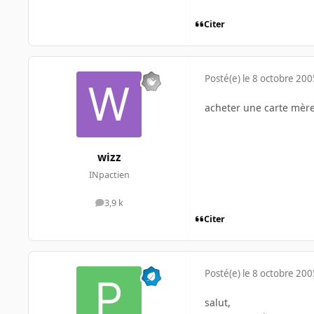
Citer
Posté(e)
le 8 octobre 200
acheter une carte mère
wizz
INpactien
3,9 k
messages
Citer
Posté(e)
le 8 octobre 200
salut,