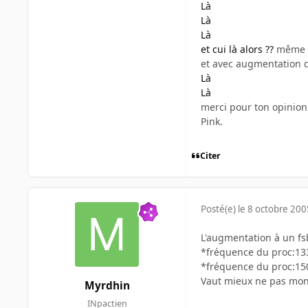
Là
Là
Là
et cui là alors ??
même ca
et avec augmentation d
Là
Là
merci pour ton opinion 
Pink.
Citer
Posté(e)
le 8 octobre 200
L'augmentation à un fs
*fréquence du proc:133
*fréquence du proc:15
Vaut mieux ne pas mont
Myrdhin
INpactien