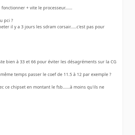
 fonctionner + vite le processeur......
u pci ?
er il y a 3 jours les sdram corsair.....c'est pas pour
ste bien à 33 et 66 pour éviter les désagréments sur la CG
le même temps passer le coef de 11.5 à 12 par exemple ?
c ce chipset en montant le fsb......à moins qu'ils ne