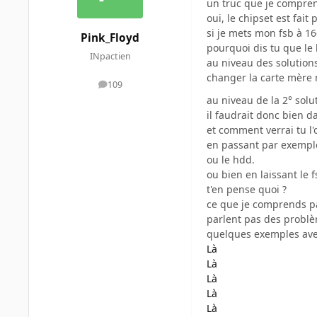
un truc que je compre
oui, le chipset est fait
si je mets mon fsb à 166
Pink_Floyd
pourquoi dis tu que le 
INpactien
au niveau des solutions
changer la carte mère 
109
messages
au niveau de la 2° solu
il faudrait donc bien d
et comment verrai tu l'o/
en passant par exemple 
ou le hdd.
ou bien en laissant le 
t'en pense quoi ?
ce que je comprends pas
parlent pas des problè
quelques exemples ave
Là
Là
Là
Là
Là