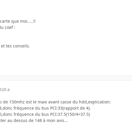
rte que moi.....!!
u coef :
et tes conseils.
5
20 a
b de 150mhz est le maxi avant casse du hdd,explication:
,donc fréquence du bus PCI:33(rapport de 4).
0,donc fréquence du bus PCI:37.5(150/4=37.5)
er au dessus de 148 à mon avis...