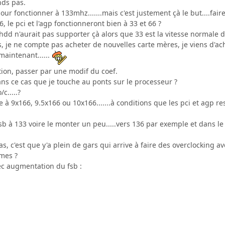
nds pas.
 pour fonctionner à 133mhz.......mais c'est justement çà le but....faire
, le pci et l'agp fonctionneront bien à 33 et 66 ?
hdd n'aurait pas supporter çà alors que 33 est la vitesse normale d
, je ne compte pas acheter de nouvelles carte mères, je viens d'achet
maintenant......
tion, passer par une modif du coef.
ans ce cas que je touche au ponts sur le processeur ?
c.....?
à 9x166, 9.5x166 ou 10x166.......à conditions que les pci et agp re
fsb à 133 voire le monter un peu.....vers 136 par exemple et dans 
, c'est que y'a plein de gars qui arrive à faire des overclocking ave
mes ?
c augmentation du fsb :