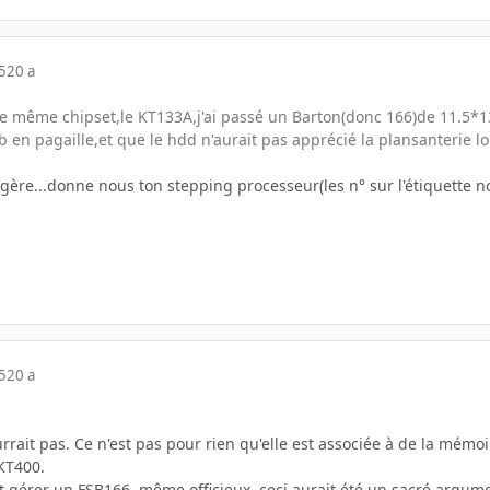
5
20 a
 même chipset,le KT133A,j'ai passé un Barton(donc 166)de 11.5*13
sb en pagaille,et que le hdd n'aurait pas apprécié la plansanterie l
gère...donne nous ton stepping processeur(les n° sur l'étiquette noir
5
20 a
rrait pas. Ce n'est pas pour rien qu'elle est associée à de la mém
 KT400.
t gérer un FSB166, même officieux, ceci aurait été un sacré argume