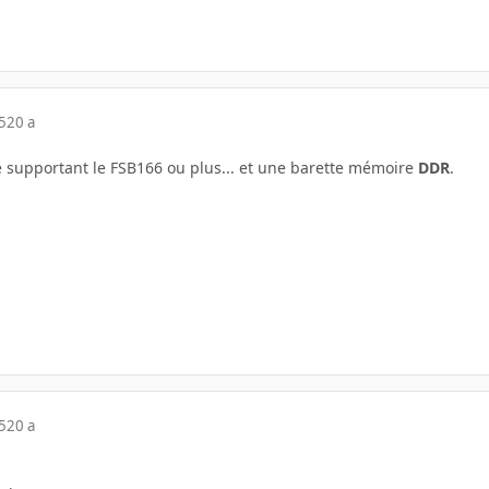
5
20 a
 supportant le FSB166 ou plus... et une barette mémoire
DDR
.
5
20 a