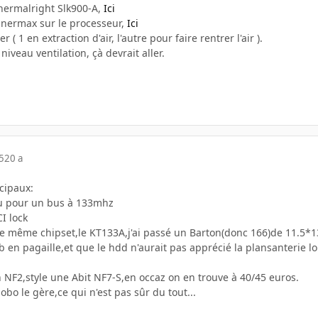
hermalright Slk900-A,
Ici
o Enermax sur le processeur,
Ici
r ( 1 en extraction d'air, l'autre pour faire rentrer l'air ).
niveau ventilation, çà devrait aller.
5
20 a
cipaux:
çu pour un bus à 133mhz
I lock
 même chipset,le KT133A,j'ai passé un Barton(donc 166)de 11.5*13
sb en pagaille,et que le hdd n'aurait pas apprécié la plansanterie l
NF2,style une Abit NF7-S,en occaz on en trouve à 40/45 euros.
mobo le gère,ce qui n'est pas sûr du tout...