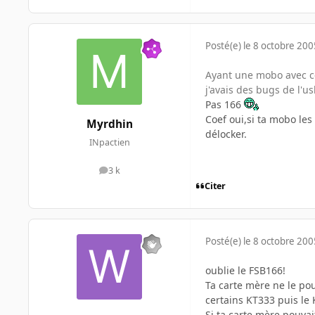
Posté(e)
le 8 octobre 200
Ayant une mobo avec ce
j'avais des bugs de l'u
Pas 166
Coef oui,si ta mobo les 
Myrdhin
délocker.
INpactien
3 k
messages
Citer
Posté(e)
le 8 octobre 200
oublie le FSB166!
Ta carte mère ne le pou
certains KT333 puis le
Si ta carte mère pouvai