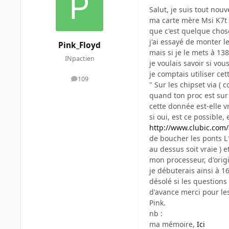
Salut, je suis tout nou
ma carte mère Msi K7t 
que c'est quelque chos
j'ai essayé de monter le
Pink_Floyd
mais si je le mets à 138
INpactien
je voulais savoir si vo
je comptais utiliser ce
109
messages
" Sur les chipset via (
quand ton proc est sur
cette donnée est-elle vr
si oui, est ce possible,
http://www.clubic.com/a
de boucher les ponts L1
au dessus soit vraie )
mon processeur, d'orig
je débuterais ainsi à 1
désolé si les questions
d'avance merci pour le
Pink.
nb :
ma mémoire,
Ici