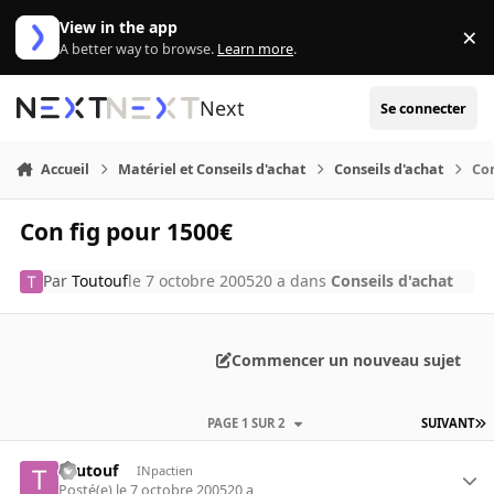
Aller au contenu
View in the app
×
Di
A better way to browse.
Learn more
.
Next
Se connecter
Accueil
Matériel et Conseils d'achat
Conseils d'achat
Con
Con fig pour 1500€
Par
Toutouf
le 7 octobre 2005
20 a
dans
Conseils d'achat
Commencer un nouveau sujet
PAGE 1 SUR 2
SUIVANT
Toutouf
INpactien
Posté(e)
le 7 octobre 2005
20 a