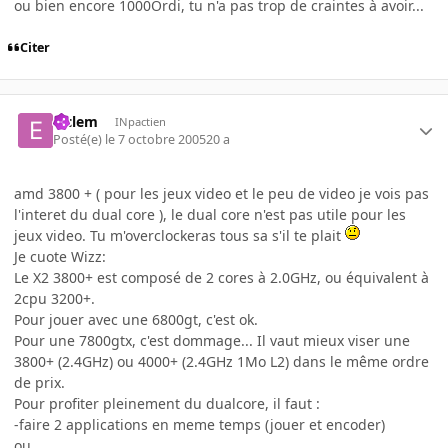
ou bien encore 1000Ordi, tu n'a pas trop de craintes à avoir...
Citer
elclem
INpactien
Posté(e)
le 7 octobre 2005
20 a
amd 3800 + ( pour les jeux video et le peu de video je vois pas
l'interet du dual core ), le dual core n'est pas utile pour les
jeux video. Tu m'overclockeras tous sa s'il te plait
Je cuote Wizz:
Le X2 3800+ est composé de 2 cores à 2.0GHz, ou équivalent à
2cpu 3200+.
Pour jouer avec une 6800gt, c'est ok.
Pour une 7800gtx, c'est dommage... Il vaut mieux viser une
3800+ (2.4GHz) ou 4000+ (2.4GHz 1Mo L2) dans le même ordre
de prix.
Pour profiter pleinement du dualcore, il faut :
-faire 2 applications en meme temps (jouer et encoder)
ou