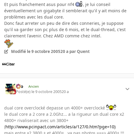
Et puis franchement asus pour nf4
, je lui conseil
éventuellement un gigabyte il semblerait qu'il y ait moins de
problèmes avec les dual core.
Donc faut arreter un peu de dire des conneries, je suppose
qu'il va garder son pc plus de 6 mois, et le dual-thread, c'est
clairement l'avenir. Chez AMD comme chez intel.
Modifié
le 9 octobre 2005
20 a
par Quent
Citer
eYo
Ancien
Posté(e)
le 9 octobre 2005
20 a
dual core overclocké depasse un 4000+ overclocké
le dual core a 2 core a 2.0Ghz... a la rigueur un dual core x2
4800+ rivaliserait avec un 3800+
(
http://www.pcinpact.com/articles/a/127/0.htm?pge=10)
mais entre x2 3800 + et 4000+ , ya pas photos ===> 4000+ !!!