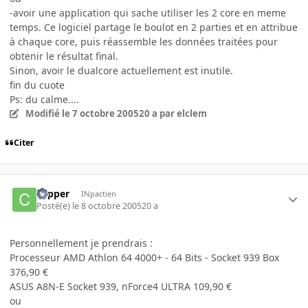
-avoir une application qui sache utiliser les 2 core en meme
temps. Ce logiciel partage le boulot en 2 parties et en attribue
à chaque core, puis réassemble les données traitées pour
obtenir le résultat final.
Sinon, avoir le dualcore actuellement est inutile.
fin du cuote
Ps: du calme....
Modifié
le 7 octobre 2005
20 a
par elclem
Citer
copper
INpactien
Posté(e)
le 8 octobre 2005
20 a
Personnellement je prendrais :
Processeur AMD Athlon 64 4000+ - 64 Bits - Socket 939 Box
376,90 €
ASUS A8N-E Socket 939, nForce4 ULTRA 109,90 €
ou