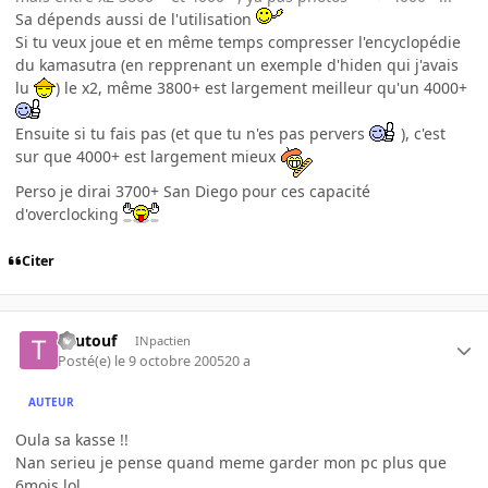
Sa dépends aussi de l'utilisation
Si tu veux joue et en même temps compresser l'encyclopédie
du kamasutra (en repprenant un exemple d'hiden qui j'avais
lu
) le x2, même 3800+ est largement meilleur qu'un 4000+
Ensuite si tu fais pas (et que tu n'es pas pervers
), c'est
sur que 4000+ est largement mieux
Perso je dirai 3700+ San Diego pour ces capacité
d'overclocking
Citer
Toutouf
INpactien
Posté(e)
le 9 octobre 2005
20 a
AUTEUR
Oula sa kasse !!
Nan serieu je pense quand meme garder mon pc plus que
6mois lol