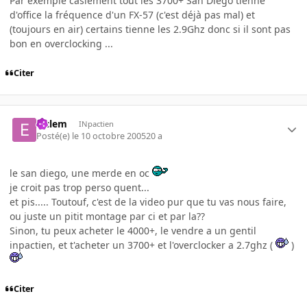
Par exemple casiement tout les 3700+ San Diego tienne
d'office la fréquence d'un FX-57 (c'est déjà pas mal) et
(toujours en air) certains tienne les 2.9Ghz donc si il sont pas
bon en overclocking ...
Citer
elclem
INpactien
Posté(e)
le 10 octobre 2005
20 a
le san diego, une merde en oc
je croit pas trop perso quent...
et pis..... Toutouf, c'est de la video pur que tu vas nous faire,
ou juste un pitit montage par ci et par la??
Sinon, tu peux acheter le 4000+, le vendre a un gentil
inpactien, et t'acheter un 3700+ et l'overclocker a 2.7ghz (
)
Citer