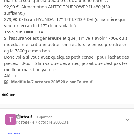
mais c la seul qui est potable et qu'a une fenetre. . .)
92,90 € -Alimentation ANTEC TRUEPOWER II 480 (430
suffisant?)
279,90 € -Ecran HYUNDAI 17" TFT L72D + DVI (c ma mère qui
veut un écran lcd 17" donc voila lol)
1595,70€ <===TOTAL
Si l'assurance est généreuse et que j'arrive a avoir 1700€ ou si
ingedus me font une petite remise alors je pense prendre en
cg la 7800gxt mon bon. . .
Donc voila si vous avez quelques petit conseil pour l'achat des
pieces. . .Pour l'alim ya que des antec, je sait que c'est pas les
meilleur mais bon ya pire...
Alé ++
Modifié
le 7 octobre 2005
20 a
par Toutouf
Citer
Toutouf
INpactien
Posté(e)
le 7 octobre 2005
20 a
AUTEUR