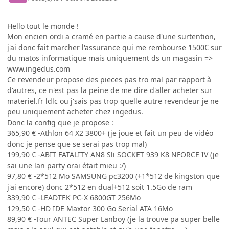
Hello tout le monde !
Mon encien ordi a cramé en partie a cause d'une surtention,
j'ai donc fait marcher l'assurance qui me rembourse 1500€ sur
du matos informatique mais uniquement ds un magasin =>
www.ingedus.com
Ce revendeur propose des pieces pas tro mal par rapport à
d'autres, ce n'est pas la peine de me dire d'aller acheter sur
materiel.fr ldlc ou j'sais pas trop quelle autre revendeur je ne
peu uniquement acheter chez ingedus.
Donc la config que je propose :
365,90 € -Athlon 64 X2 3800+ (je joue et fait un peu de vidéo
donc je pense que se serai pas trop mal)
199,90 € -ABIT FATALITY AN8 Sli SOCKET 939 K8 NFORCE IV (je
sai une lan party orai était mieu :/)
97,80 € -2*512 Mo SAMSUNG pc3200 (+1*512 de kingston que
j'ai encore) donc 2*512 en dual+512 soit 1.5Go de ram
339,90 € -LEADTEK PC-X 6800GT 256Mo
129,50 € -HD IDE Maxtor 300 Go Serial ATA 16Mo
89,90 € -Tour ANTEC Super Lanboy (je la trouve pa super belle