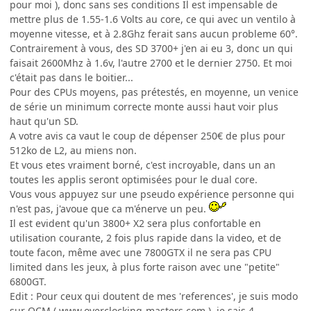
pour moi ), donc sans ses conditions Il est impensable de
mettre plus de 1.55-1.6 Volts au core, ce qui avec un ventilo à
moyenne vitesse, et à 2.8Ghz ferait sans aucun probleme 60°.
Contrairement à vous, des SD 3700+ j'en ai eu 3, donc un qui
faisait 2600Mhz à 1.6v, l'autre 2700 et le dernier 2750. Et moi
c'était pas dans le boitier...
Pour des CPUs moyens, pas prétestés, en moyenne, un venice
de série un minimum correcte monte aussi haut voir plus
haut qu'un SD.
A votre avis ca vaut le coup de dépenser 250€ de plus pour
512ko de L2, au miens non.
Et vous etes vraiment borné, c'est incroyable, dans un an
toutes les applis seront optimisées pour le dual core.
Vous vous appuyez sur une pseudo expérience personne qui
n'est pas, j'avoue que ca m'énerve un peu.
Il est evident qu'un 3800+ X2 sera plus confortable en
utilisation courante, 2 fois plus rapide dans la video, et de
toute facon, même avec une 7800GTX il ne sera pas CPU
limited dans les jeux, à plus forte raison avec une "petite"
6800GT.
Edit : Pour ceux qui doutent de mes 'references', je suis modo
sur OCM ( www.overclocking-masters.com ), je sais 4