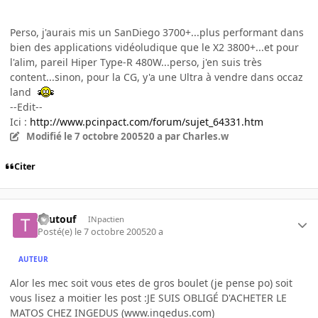
Perso, j'aurais mis un SanDiego 3700+...plus performant dans
bien des applications vidéoludique que le X2 3800+...et pour
l'alim, pareil Hiper Type-R 480W...perso, j'en suis très
content...sinon, pour la CG, y'a une Ultra à vendre dans occaz
land
--Edit--
Ici :
http://www.pcinpact.com/forum/sujet_64331.htm
Modifié
le 7 octobre 2005
20 a
par Charles.w
Citer
Toutouf
INpactien
Posté(e)
le 7 octobre 2005
20 a
AUTEUR
Alor les mec soit vous etes de gros boulet (je pense po) soit
vous lisez a moitier les post :JE SUIS OBLIGÉ D'ACHETER LE
MATOS CHEZ INGEDUS (www.ingedus.com)