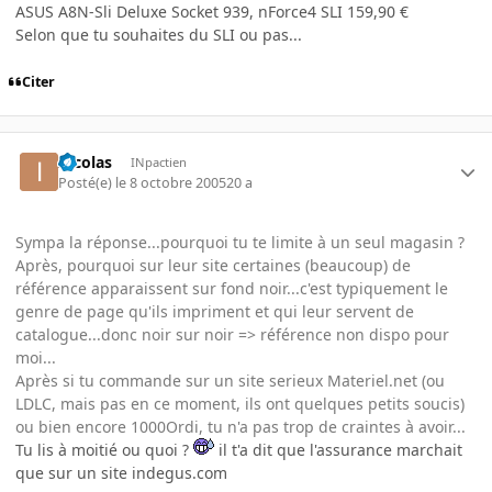
ASUS A8N-Sli Deluxe Socket 939, nForce4 SLI 159,90 €
Selon que tu souhaites du SLI ou pas...
Citer
Incolas
INpactien
Posté(e)
le 8 octobre 2005
20 a
Sympa la réponse...pourquoi tu te limite à un seul magasin ?
Après, pourquoi sur leur site certaines (beaucoup) de
référence apparaissent sur fond noir...c'est typiquement le
genre de page qu'ils impriment et qui leur servent de
catalogue...donc noir sur noir => référence non dispo pour
moi...
Après si tu commande sur un site serieux Materiel.net (ou
LDLC, mais pas en ce moment, ils ont quelques petits soucis)
ou bien encore 1000Ordi, tu n'a pas trop de craintes à avoir...
Tu lis à moitié ou quoi ?
il t'a dit que l'assurance marchait
que sur un site indegus.com