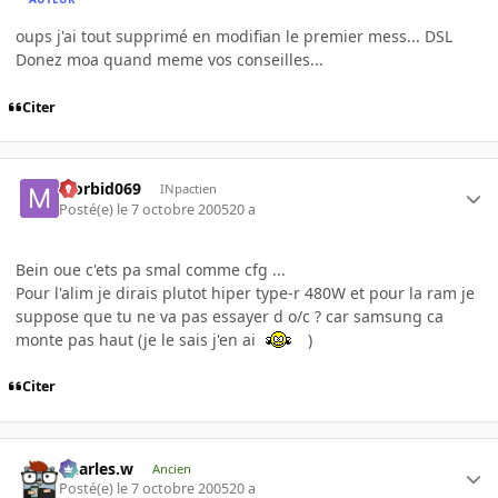
oups j'ai tout supprimé en modifian le premier mess... DSL
Donez moa quand meme vos conseilles...
Citer
Morbid069
INpactien
Posté(e)
le 7 octobre 2005
20 a
Bein oue c'ets pa smal comme cfg ...
Pour l'alim je dirais plutot hiper type-r 480W et pour la ram je
suppose que tu ne va pas essayer d o/c ? car samsung ca
monte pas haut (je le sais j'en ai
)
Citer
Charles.w
Ancien
Posté(e)
le 7 octobre 2005
20 a