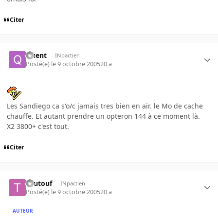
Citer
Quent
INpactien
Posté(e)
le 9 octobre 2005
20 a
Les Sandiego ca s'o/c jamais tres bien en air. le Mo de cache
chauffe. Et autant prendre un opteron 144 à ce moment là.
X2 3800+ c'est tout.
Citer
Toutouf
INpactien
Posté(e)
le 9 octobre 2005
20 a
AUTEUR