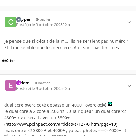
copper
INpactien
Posté(e)
le 9 octobre 2005
20 a
Je pense que si c'était de la m.... ils ne seraient pas numéro 1
Et il me semble que les dernières Abit sont pas terribles...
Citer
elclem
INpactien
Posté(e)
le 9 octobre 2005
20 a
dual core overclocké depasse un 4000+ overclocké
le dual core a 2 core a 2.0Ghz... a la rigueur un dual core x2
4800+ rivaliserait avec un 3800+
(
http://www.pcinpact.com/articles/a/127/0.htm?pge=10)
mais entre x2 3800 + et 4000+ , ya pas photos ===> 4000+ !!!