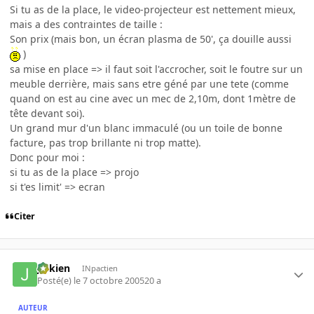
Si tu as de la place, le video-projecteur est nettement mieux,
mais a des contraintes de taille :
Son prix (mais bon, un écran plasma de 50', ça douille aussi
)
sa mise en place => il faut soit l'accrocher, soit le foutre sur un
meuble derrière, mais sans etre géné par une tete (comme
quand on est au cine avec un mec de 2,10m, dont 1mètre de
tête devant soi).
Un grand mur d'un blanc immaculé (ou un toile de bonne
facture, pas trop brillante ni trop matte).
Donc pour moi :
si tu as de la place => projo
si t'es limit' => ecran
Citer
julkien
INpactien
Posté(e)
le 7 octobre 2005
20 a
AUTEUR