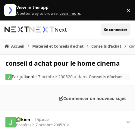
Aller au contenu
View in the app
×
Di
A better way to browse.
Learn more
.
Next
Se connecter
Accueil
Matériel et Conseils d'achat
Conseils d'achat
con
conseil d achat pour le home cinema
Par
julkien
le 7 octobre 2005
20 a
dans
Conseils d'achat
Commencer un nouveau sujet
julkien
INpactien
Posté(e)
le 7 octobre 2005
20 a