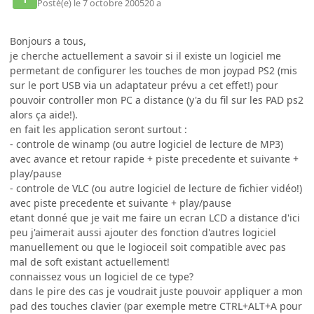
Posté(e)
le 7 octobre 2005
20 a
Bonjours a tous,
je cherche actuellement a savoir si il existe un logiciel me
permetant de configurer les touches de mon joypad PS2 (mis
sur le port USB via un adaptateur prévu a cet effet!) pour
pouvoir controller mon PC a distance (y'a du fil sur les PAD ps2
alors ça aide!).
en fait les application seront surtout :
- controle de winamp (ou autre logiciel de lecture de MP3)
avec avance et retour rapide + piste precedente et suivante +
play/pause
- controle de VLC (ou autre logiciel de lecture de fichier vidéo!)
avec piste precedente et suivante + play/pause
etant donné que je vait me faire un ecran LCD a distance d'ici
peu j'aimerait aussi ajouter des fonction d'autres logiciel
manuellement ou que le logioceil soit compatible avec pas
mal de soft existant actuellement!
connaissez vous un logiciel de ce type?
dans le pire des cas je voudrait juste pouvoir appliquer a mon
pad des touches clavier (par exemple metre CTRL+ALT+A pour