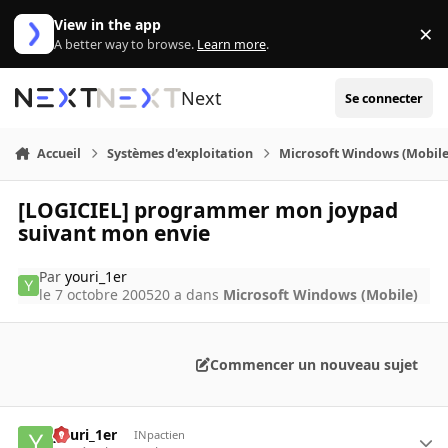
Aller au contenu
View in the app
×
Di
A better way to browse.
Learn more
.
Next
Se connecter
Accueil
Systèmes d'exploitation
Microsoft Windows (Mobile
[LOGICIEL] programmer mon joypad
suivant mon envie
Par
youri_1er
le 7 octobre 2005
20 a
dans
Microsoft Windows (Mobile)
Commencer un nouveau sujet
youri_1er
INpactien