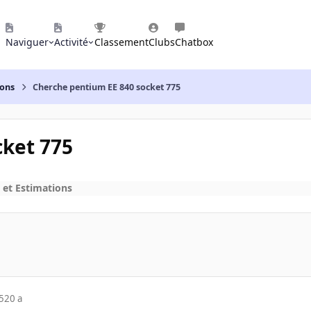
Naviguer
Activité
Classement
Clubs
Chatbox
ions
Cherche pentium EE 840 socket 775
cket 775
 et Estimations
5
20 a