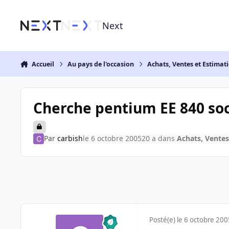
Aller au contenu
Next
Accueil
Au pays de l'occasion
Achats, Ventes et Estimat
Cherche pentium EE 840 so
Par
carbish
le 6 octobre 2005
20 a
dans
Achats, Ventes
Posté(e)
le 6 octobre 200