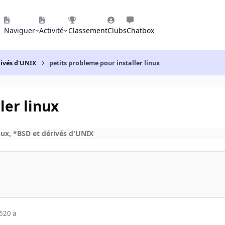
Naviguer
Activité
Classement
Clubs
Chatbox
rivés d'UNIX
petits probleme pour installer linux
ler linux
ux, *BSD et dérivés d'UNIX
5
20 a