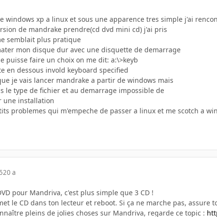
r de windows xp a linux et sous une apparence tres simple j'ai ren
ersion de mandrake prendre(cd dvd mini cd) j'ai pris
e semblait plus pratique
ormater mon disque dur avec une disquette de demarrage
 puisse faire un choix on me dit: a:\>keyb
ste en dessous invold keyboard specified
 que je vais lancer mandrake a partir de windows mais
as le type de fichier et au demarrage impossible de
r une installation
tits problemes qui m'empeche de passer a linux et me scotch a wind
5
20 a
 DVD pour Mandriva, c'est plus simple que 3 CD !
, met le CD dans ton lecteur et reboot. Si ça ne marche pas, assure 
nnaître pleins de jolies choses sur Mandriva, regarde ce topic :
ht