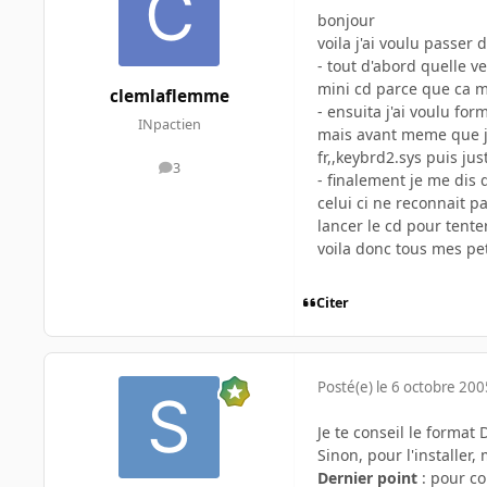
bonjour
voila j'ai voulu passe
- tout d'abord quelle v
mini cd parce que ca m
clemlaflemme
- ensuita j'ai voulu f
INpactien
mais avant meme que je
fr,,keybrd2.sys puis ju
3
messages
- finalement je me dis
celui ci ne reconnait p
lancer le cd pour tente
voila donc tous mes pe
Citer
Posté(e)
le 6 octobre 200
Je te conseil le format
Sinon, pour l'installer
Dernier point
: pour co