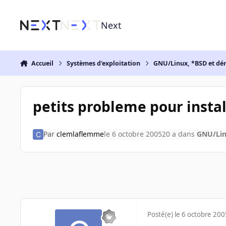
Aller au contenu
Next
Accueil
Systèmes d'exploitation
GNU/Linux, *BSD et dé
petits probleme pour instal
Par
clemlaflemme
le 6 octobre 2005
20 a
dans
GNU/Lin
Posté(e)
le 6 octobre 200