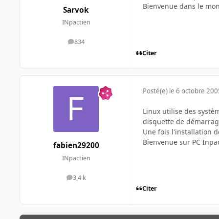
Bienvenue dans le mon
Sarvok
INpactien
834
messages
Citer
Posté(e)
le 6 octobre 200
Linux utilise des systè
disquette de démarra
Une fois l'installation
Bienvenue sur PC Inpac
fabien29200
INpactien
3,4 k
messages
Citer