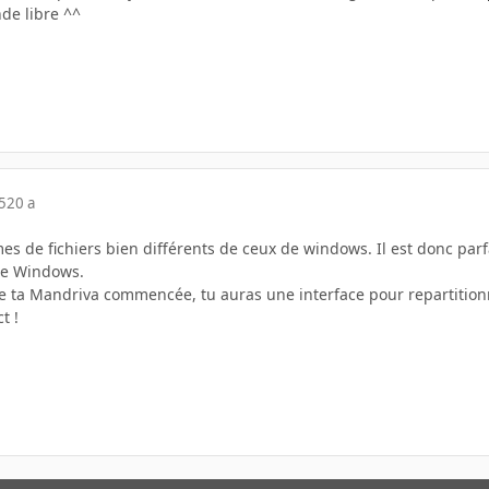
de libre ^^
5
20 a
mes de fichiers bien différents de ceux de windows. Il est donc par
ge Windows.
 de ta Mandriva commencée, tu auras une interface pour repartition
t !