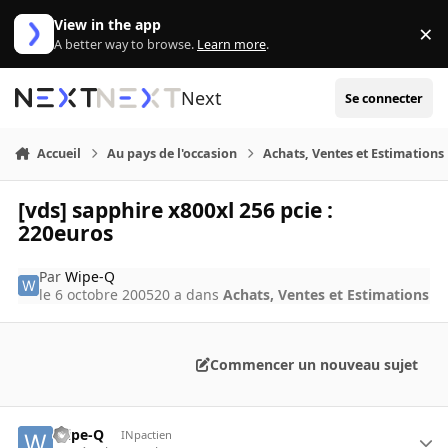
Aller au contenu
View in the app
×
Di
A better way to browse.
Learn more
.
Next
Se connecter
Accueil
Au pays de l'occasion
Achats, Ventes et Estimations
[vds] sapphire x800xl 256 pcie :
220euros
Par
Wipe-Q
le 6 octobre 2005
20 a
dans
Achats, Ventes et Estimations
Commencer un nouveau sujet
Wipe-Q
INpactien