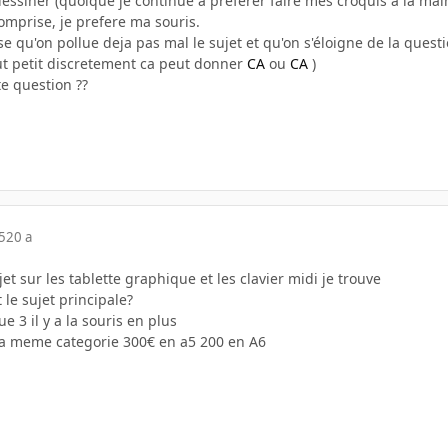
essiner (quoique je continue a préferer faire mes croquis a la mai
comprise, je prefere ma souris.
e qu'on pollue deja pas mal le sujet et qu'on s'éloigne de la questio
out petit discretement ca peut donner
CA
ou
CA
)
e question ??
5
20 a
jet sur les tablette graphique et les clavier midi je trouve
t le sujet principale?
 3 il y a la souris en plus
s la meme categorie 300€ en a5 200 en A6