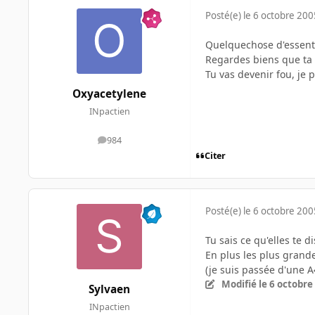
Posté(e)
le 6 octobre 200
Quelquechose d'essentiel,
Regardes biens que ta t
Tu vas devenir fou, je 
Oxyacetylene
INpactien
984
messages
Citer
Posté(e)
le 6 octobre 200
Tu sais ce qu'elles te 
En plus les plus grand
(je suis passée d'une 
Modifié
le 6 octobre
Sylvaen
INpactien