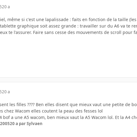
5
20 a
 même si c'est une lapalissade : faits en fonction de la taille (les fil
ablette graphique soit assez grande : travailler sur du A6 va te r
peux te l'assurer. Faire sans cesse des mouvements de scroll pour 
5
20 a
disent les filles ???? Ben elles disent que mieux vaut une petite de 
es chez Wacom elles coutent la peau des fesses lol
A4 bof a une A5 wacom, ben mieux vaut la A5 Wacom lol. Et la A4 c
 2005
20 a
par Sylvaen