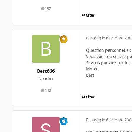
157
messages
Citer
Posté(e)
le 6 octobre 200
Question personnelle :
Vous vous en servez po
Si vous pouviez poster
Merci.
Bart666
Bart
INpactien
140
messages
Citer
Posté(e)
le 6 octobre 200