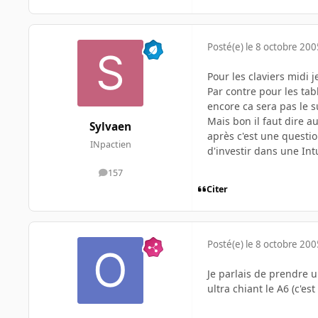
Posté(e)
le 8 octobre 200
Pour les claviers midi j
Par contre pour les tab
encore ca sera pas le su
Mais bon il faut dire a
Sylvaen
après c'est une questio
INpactien
d'investir dans une In
157
messages
Citer
Posté(e)
le 8 octobre 200
Je parlais de prendre 
ultra chiant le A6 (c'est