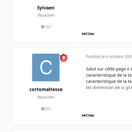
Sylvaen
INpactien
157
messages
Citer
Posté(e)
le 6 octobre 200
Salut sur cette page il
caracteristique de la t
caracteristique de la ta
les dimension de la gr
cortomaltesse
INpactien
221
messages
Citer