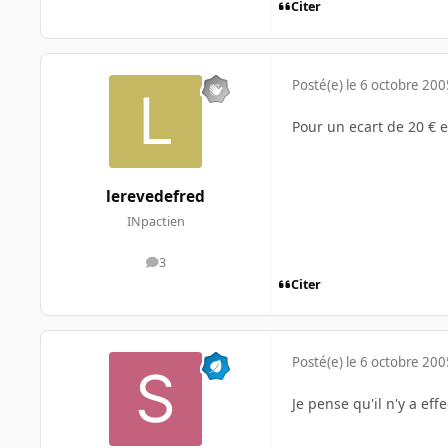
Citer
Posté(e)
le 6 octobre 200
Pour un ecart de 20 € e
lerevedefred
INpactien
3
messages
Citer
Posté(e)
le 6 octobre 200
Je pense qu'il n'y a ef