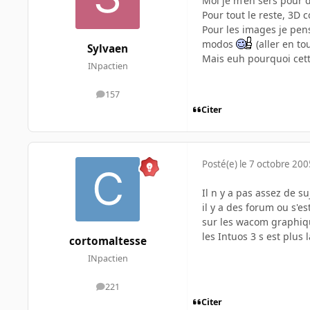
Moi je m'en sers pour d
Pour tout le reste, 3D 
Pour les images je pens
modos
(aller en t
Sylvaen
Mais euh pourquoi cett
INpactien
157
messages
Citer
Posté(e)
le 7 octobre 200
Il n y a pas assez de su
il y a des forum ou s'es
sur les wacom graphique
les Intuos 3 s est plu
cortomaltesse
INpactien
221
messages
Citer