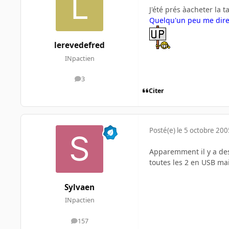
J'été prés àacheter la t
Quelqu'un peu me dire 
lerevedefred
INpactien
3
messages
Citer
Posté(e)
le 5 octobre 200
Apparemment il y a des 
toutes les 2 en USB ma
Sylvaen
INpactien
157
messages