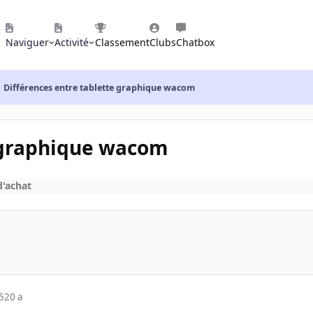
Naviguer
Activité
Classement
Clubs
Chatbox
Différences entre tablette graphique wacom
e graphique wacom
d'achat
5
20 a