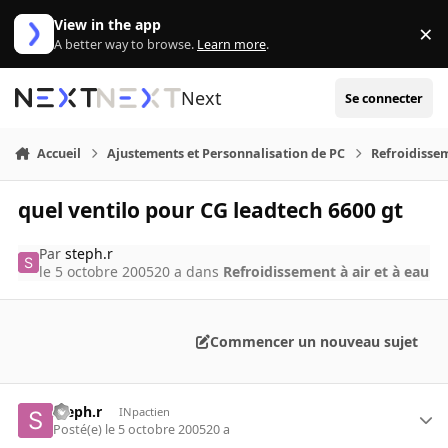
Aller au contenu
View in the app
×
Di
A better way to browse.
Learn more
.
Next
Se connecter
Accueil
Ajustements et Personnalisation de PC
Refroidissem
quel ventilo pour CG leadtech 6600 gt
Par
steph.r
le 5 octobre 2005
20 a
dans
Refroidissement à air et à eau
Commencer un nouveau sujet
steph.r
INpactien
Posté(e)
le 5 octobre 2005
20 a