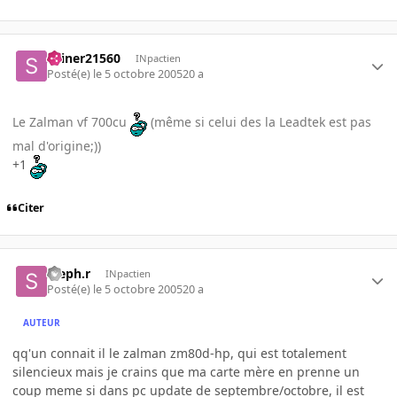
skiner21560
INpactien
Posté(e)
le 5 octobre 2005
20 a
Le Zalman vf 700cu
(même si celui des la Leadtek est pas
mal d'origine;))
+1
Citer
steph.r
INpactien
Posté(e)
le 5 octobre 2005
20 a
AUTEUR
qq'un connait il le zalman zm80d-hp, qui est totalement
silencieux mais je crains que ma carte mère en prenne un
coup meme si dans pc update de septembre/octobre, il est