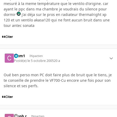
mesuré à la meme température que le ventilo d'origine. car
ayant le ppc dans ma chambre je voudrais du silence pour
dormir
j'ai déja sur le pros en radiateur thermalright xp
120 et un ventilo akasa120 qui ne font aucun bruit dans une
tour antec sonata
Citer
Clem1
INpactien
Posté(e)
le 5 octobre 2005
20 a
Oué ben perso mon PC doit faire plus de bruit que le tiens, je
te conseille de prendre le VF700-Cu encore une fois pour son
silence et ses perfs.
Citer
steph.r
INpactien