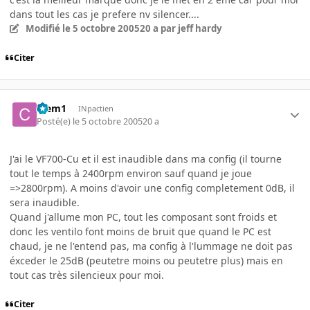
dans tout les cas je prefere nv silencer....
Modifié
le 5 octobre 2005
20 a
par jeff hardy
Citer
Clem1
INpactien
Posté(e)
le 5 octobre 2005
20 a
J'ai le VF700-Cu et il est inaudible dans ma config (il tourne
tout le temps à 2400rpm environ sauf quand je joue
=>2800rpm). A moins d'avoir une config completement 0dB, il
sera inaudible.
Quand j'allume mon PC, tout les composant sont froids et
donc les ventilo font moins de bruit que quand le PC est
chaud, je ne l'entend pas, ma config à l'lummage ne doit pas
éxceder le 25dB (peutetre moins ou peutetre plus) mais en
tout cas très silencieux pour moi.
Citer