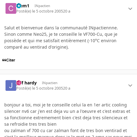
Clem1
INpactien
Posté(e)
le 5 octobre 2005
20 a
Salut et bienvenue dans la communauté INpactiennne.
Sinon comme Neo25, je te conseille le VF700-Cu, que je
possède et qui me satisfait entièrement (-10°C environ
comparé au ventirad d'origine).
Citer
jeff hardy
INpactien
Posté(e)
le 5 octobre 2005
20 a
bonjour a toi, moi je te conseille celui la en 1er artic cooling
silencer nv6 car j'en est deja vu un a l'oeuvre et c'est extras et
sa fonctionne extremement bien c'est deja tres silencieux et
sa refroidie tres tres bien
ou zalman vf 700 cu car zalman font de tres bon ventirad et
c'est la meilleur marque donc je le met en 2 eme car pour moi