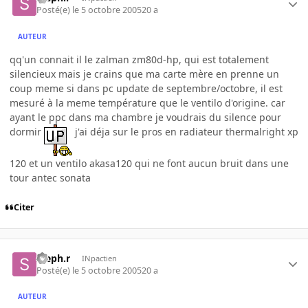
Posté(e)
le 5 octobre 2005
20 a
AUTEUR
qq'un connait il le zalman zm80d-hp, qui est totalement
silencieux mais je crains que ma carte mère en prenne un
coup meme si dans pc update de septembre/octobre, il est
mesuré à la meme température que le ventilo d'origine. car
ayant le ppc dans ma chambre je voudrais du silence pour
dormir
j'ai déja sur le pros en radiateur thermalright xp
120 et un ventilo akasa120 qui ne font aucun bruit dans une
tour antec sonata
Citer
steph.r
INpactien
Posté(e)
le 5 octobre 2005
20 a
AUTEUR