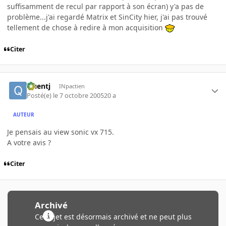
suffisamment de recul par rapport à son écran) y'a pas de
problème...j'ai regardé Matrix et SinCity hier, j'ai pas trouvé
tellement de chose à redire à mon acquisition
Citer
Quentj
INpactien
Posté(e)
le 7 octobre 2005
20 a
AUTEUR
Je pensais au view sonic vx 715.
A votre avis ?
Citer
Archivé
Ce sujet est désormais archivé et ne peut plus