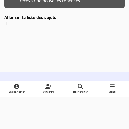
recevoir de nouvelles réponses.
Aller sur la liste des sujets
Light Mode
Dark Mode
System Preference
Se connecter
S’inscrire
Rechercher
Menu
Langue
Cookies
Powered by
Invision Community