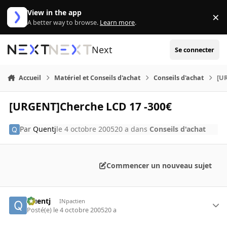
Aller au contenu
View in the app
×
Di
A better way to browse.
Learn more
.
Next
Se connecter
Accueil
Matériel et Conseils d'achat
Conseils d'achat
[U
[URGENT]Cherche LCD 17 -300€
Par
Quentj
le 4 octobre 2005
20 a
dans
Conseils d'achat
Commencer un nouveau sujet
Quentj
INpactien
Posté(e)
le 4 octobre 2005
20 a