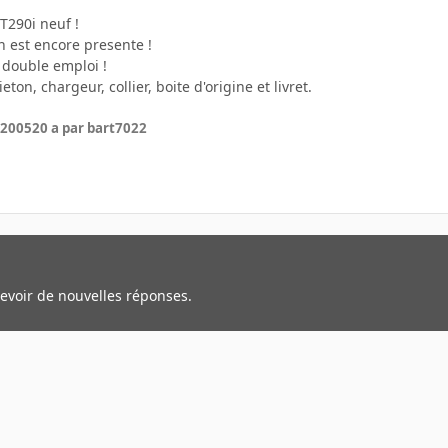
T290i neuf !
an est encore presente !
 double emploi !
ieton, chargeur, collier, boite d'origine et livret.
 2005
20 a
par bart7022
cevoir de nouvelles réponses.