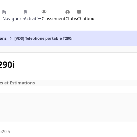
Naviguer
Activité
Classement
Clubs
Chatbox
ions
[VDS] Téléphone portable T290i
290i
es et Estimations
5
20 a