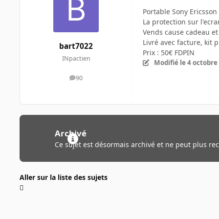
Portable Sony Ericsson 
La protection sur l'ecr
Vends cause cadeau et
Livré avec facture, kit p
bart7022
Prix : 50€ FDPIN
INpactien
Modifié
le 4 octobre
90
messages
Archivé
Ce sujet est désormais archivé et ne peut plus re
Aller sur la liste des sujets