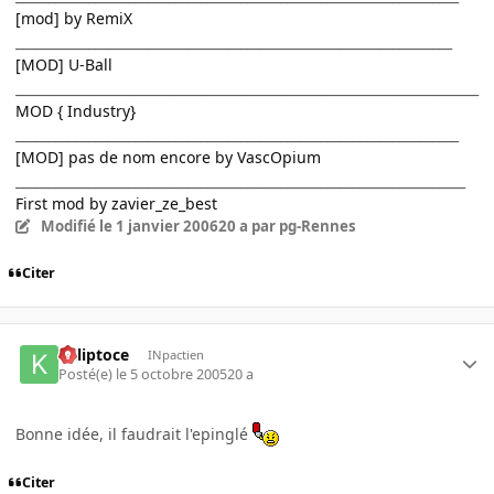
[mod] by RemiX
__________________________________________________________________
[MOD] U-Ball
______________________________________________________________________
MOD { Industry}
___________________________________________________________________
[MOD] pas de nom encore by VascOpium
____________________________________________________________________
First mod by zavier_ze_best
Modifié
le 1 janvier 2006
20 a
par pg-Rennes
Citer
Kaliptoce
INpactien
Posté(e)
le 5 octobre 2005
20 a
Bonne idée, il faudrait l'epinglé
Citer