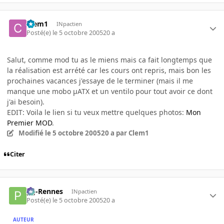
Clem1
INpactien
Posté(e)
le 5 octobre 2005
20 a
Salut, comme mod tu as le miens mais ca fait longtemps que
la réalisation est arrété car les cours ont repris, mais bon les
prochaines vacances j'essaye de le terminer (mais il me
manque une mobo µATX et un ventilo pour tout avoir ce dont
j'ai besoin).
EDIT: Voila le lien si tu veux mettre quelques photos:
Mon
Premier MOD
.
Modifié
le 5 octobre 2005
20 a
par Clem1
Citer
pg-Rennes
INpactien
Posté(e)
le 5 octobre 2005
20 a
AUTEUR