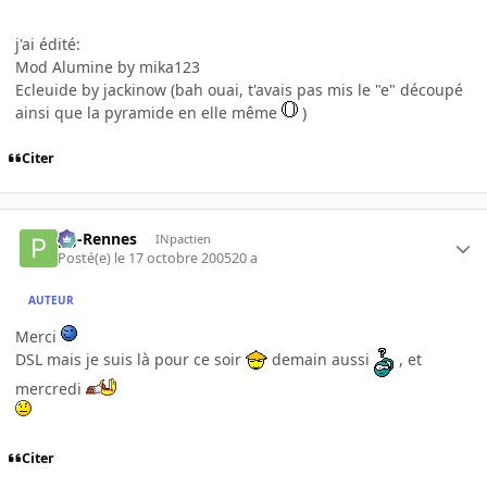
j'ai édité:
Mod Alumine by mika123
Ecleuide by jackinow (bah ouai, t'avais pas mis le "e" découpé
ainsi que la pyramide en elle même
)
Citer
pg-Rennes
INpactien
Posté(e)
le 17 octobre 2005
20 a
AUTEUR
Merci
DSL mais je suis là pour ce soir
demain aussi
, et
mercredi
Citer