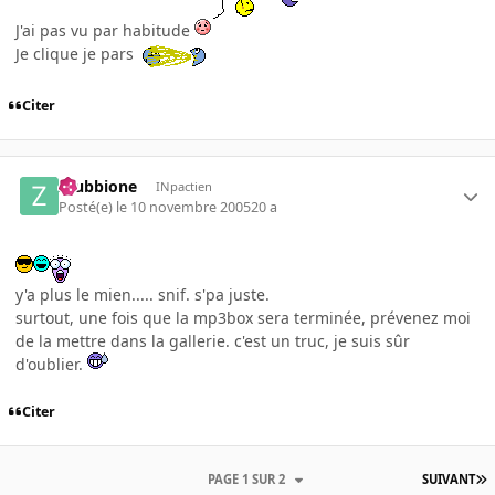
J'ai pas vu par habitude
Je clique je pars
Citer
zzubbione
INpactien
Posté(e)
le 10 novembre 2005
20 a
y'a plus le mien..... snif. s'pa juste.
surtout, une fois que la mp3box sera terminée, prévenez moi
de la mettre dans la gallerie. c'est un truc, je suis sûr
d'oublier.
Citer
PAGE 1 SUR 2
SUIVANT