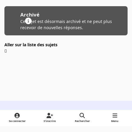
Archivé
Ce sujet est désormais archivé et ne peut plus
recevoir de nouvelles réponses.
Aller sur la liste des sujets
Light Mode
Dark Mode
System Preference
Se connecter
S’inscrire
Rechercher
Menu
Langue
Cookies