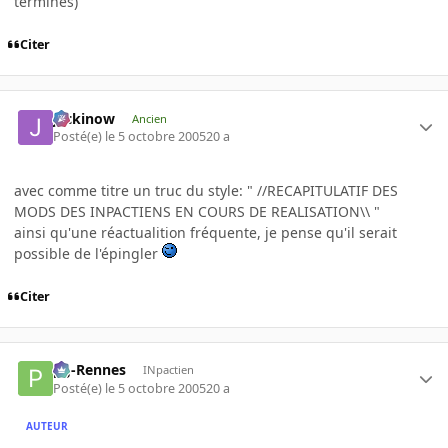
terminés)
Citer
jackinow
Ancien
Posté(e)
le 5 octobre 2005
20 a
avec comme titre un truc du style: " //RECAPITULATIF DES
MODS DES INPACTIENS EN COURS DE REALISATION\\ "
ainsi qu'une réactualition fréquente, je pense qu'il serait
possible de l'épingler
Citer
pg-Rennes
INpactien
Posté(e)
le 5 octobre 2005
20 a
AUTEUR