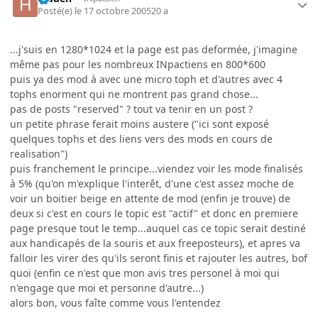
Posté(e)
le 17 octobre 2005
20 a
...j'suis en 1280*1024 et la page est pas deformée, j'imagine
même pas pour les nombreux INpactiens en 800*600
puis ya des mod à avec une micro toph et d'autres avec 4
tophs enorment qui ne montrent pas grand chose...
pas de posts "reserved" ? tout va tenir en un post ?
un petite phrase ferait moins austere ("ici sont exposé
quelques tophs et des liens vers des mods en cours de
realisation")
puis franchement le principe...viendez voir les mode finalisés
à 5% (qu'on m'explique l'interêt, d'une c'est assez moche de
voir un boitier beige en attente de mod (enfin je trouve) de
deux si c'est en cours le topic est "actif" et donc en premiere
page presque tout le temp...auquel cas ce topic serait destiné
aux handicapés de la souris et aux freeposteurs), et apres va
falloir les virer des qu'ils seront finis et rajouter les autres, bof
quoi (enfin ce n'est que mon avis tres personel à moi qui
n'engage que moi et personne d'autre...)
alors bon, vous faîte comme vous l'entendez