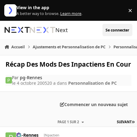
Aller au contenu
View in the app
×
Di
A better way to browse.
Learn more
.
Next
Se connecter
Accueil
Ajustements et Personnalisation de PC
Personnalis
Récap Des Mods Des Inpactiens En Cour
Par
pg-Rennes
le 4 octobre 2005
20 a
dans
Personnalisation de PC
Commencer un nouveau sujet
PAGE 1 SUR 2
SUIVANT
pg-Rennes
INpactien