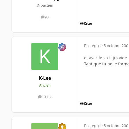
INpactien
98
messages
Citer
Posté(e)
le 5 octobre 200
et avec le sp1 tjrs vide
Tant que tu ne le forma
K-Lee
Ancien
19,1 k
messages
Citer
Posté(e)
le 5 octobre 200