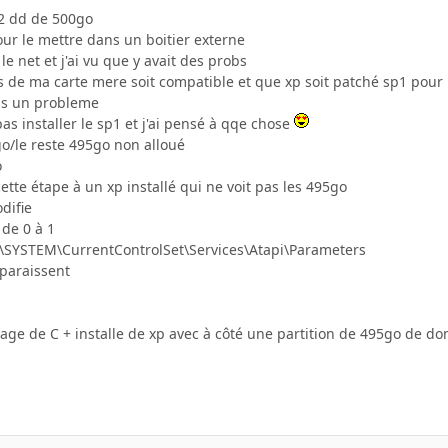
 2 dd de 500go
our le mettre dans un boitier externe
le net et j'ai vu que y avait des probs
os de ma carte mere soit compatible et que xp soit patché sp1 pour
as un probleme
s installer le sp1 et j'ai pensé à qqe chose
go/le reste 495go non alloué
o
ette étape à un xp installé qui ne voit pas les 495go
difie
 de 0 à 1
YSTEM\CurrentControlSet\Services\Atapi\Parameters
paraissent
tage de C + installe de xp avec à côté une partition de 495go de don