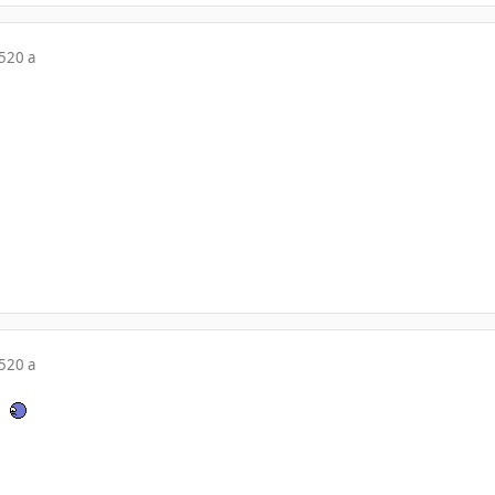
5
20 a
5
20 a