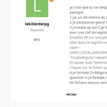
je crois que tu ne com
exemple
1 j'ai un dd interne de
2 je partitionne genr
lekillerderpg
3 j'installe xp sur C,je
INpactien
avec une clef de regist
Installer XP sur une pet
98
messages
Aller dans le registre 
taper :
[HKEY_LOCAL_MACHINE\
"EnableBigLba"=dword
Et sauver avec l'extens
Cliquer sur le fichier 
4 je formate D=490go en
question si je formate 
les fichiers dessus sero
Citer