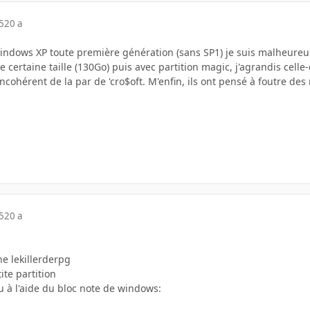
5
20 a
indows XP toute première génération (sans SP1) je suis malheureus
certaine taille (130Go) puis avec partition magic, j'agrandis celle-c
 incohérent de la par de 'cro$oft. M'enfin, ils ont pensé à foutre 
5
20 a
ne lekillerderpg
ite partition
ou à l'aide du bloc note de windows: