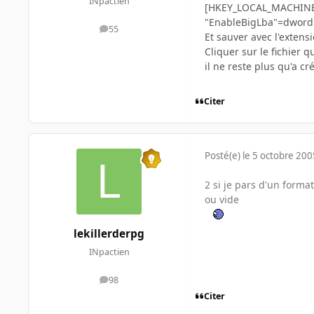
INpactien
[HKEY_LOCAL_MACHINE\
"EnableBigLba"=dword
55
messages
Et sauver avec l'extens
Cliquer sur le fichier 
il ne reste plus qu'a c
Citer
Posté(e)
le 5 octobre 200
2 si je pars d'un forma
ou vide
lekillerderpg
INpactien
98
messages
Citer