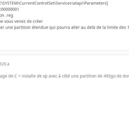
SYSTEM\CurrentControlSet\Services\atapi\Parameters]
:00000001
ion .reg
que vous venez de créer
réer une partition étendue qui pourra aller au delà de la limite des
5
20 a
tage de C + installe de xp avec à côté une partition de 495go de don