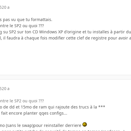
5
20 a
s pas vu que tu formattais.
ntre le SP2 ou quoi ???
g su SP2 sur ton CD Windows XP d'origine et tu installes à partir d
l, il faudra à chaque fois modifier cette clef de registre pour avoir
5
20 a
ntre le SP2 ou quoi ???
go de dd et 15mo de ram qui rajoute des trucs à la ***
 fait encore planter qqes configs...
0mo (sans le swap)pour reinstaller derriere