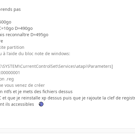
prends pas
 500go
e C=10go D=490go
 fais reconnaître D=495go
re
ite partition
ou à l'aide du bloc note de windows:
SYSTEM\CurrentControlSet\Services\atapi\Parameters]
:00000001
ion .reg
que vous venez de créer
 ntfs et je mets des fichiers dessus
C et que je reinstalle xp dessus puis que je rajoute la clef de regis
nt ils accessibles