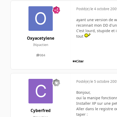
Posté(e)
le 4 octobre 200
ayant une version de w
reconnait mon DD d'une 
C'est lourd, stupide et
tout
Oxyacetylene
INpactien
984
messages
Citer
Posté(e)
le 5 octobre 200
Bonjour,
oui la manipe fonction
Installer XP sur une pet
Aller dans le registre 
Cyberfred
taper :