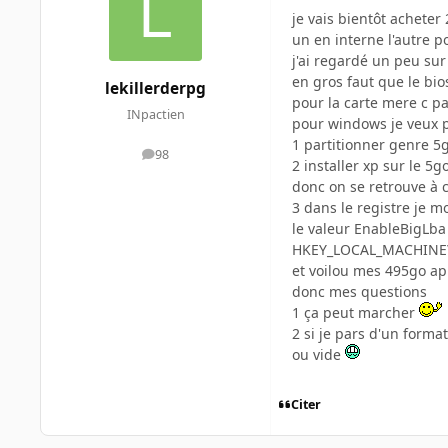
je vais bientôt acheter
un en interne l'autre p
j'ai regardé un peu sur 
en gros faut que le bi
lekillerderpg
pour la carte mere c p
INpactien
pour windows je veux pa
1 partitionner genre 5
98
messages
2 installer xp sur le 5g
donc on se retrouve à c
3 dans le registre je mo
le valeur EnableBigLba
HKEY_LOCAL_MACHINE\S
et voilou mes 495go ap
donc mes questions
1 ça peut marcher
2 si je pars d'un forma
ou vide
Citer