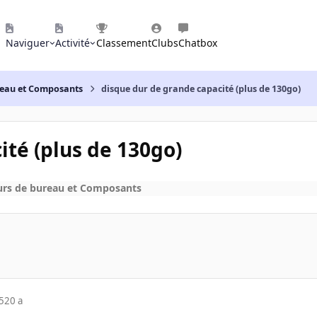
Naviguer
Activité
Classement
Clubs
Chatbox
reau et Composants
disque dur de grande capacité (plus de 130go)
ité (plus de 130go)
urs de bureau et Composants
5
20 a