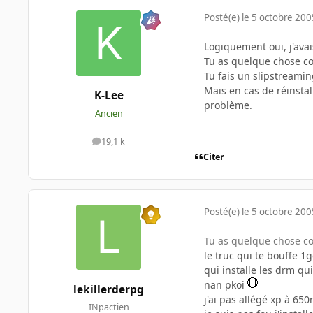
Posté(e)
le 5 octobre 200
Logiquement oui, j'avai
Tu as quelque chose co
Tu fais un slipstreamin
Mais en cas de réinstal
K-Lee
problème.
Ancien
19,1 k
messages
Citer
Posté(e)
le 5 octobre 200
Tu as quelque chose co
le truc qui te bouffe 1
qui installe les drm qui
nan pkoi
lekillerderpg
j'ai pas allégé xp à 65
INpactien