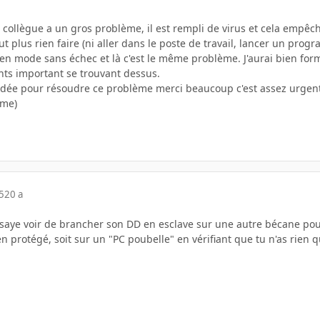
e collègue a un gros problème, il est rempli de virus et cela empêc
t plus rien faire (ni aller dans le poste de travail, lancer un progr
r en mode sans échec et là c'est le même problème. J'aurai bien fo
ts important se trouvant dessus.
idée pour résoudre ce problème merci beaucoup c'est assez urgent
ome)
5
20 a
ssaye voir de brancher son DD en esclave sur une autre bécane pour
n protégé, soit sur un "PC poubelle" en vérifiant que tu n'as rien