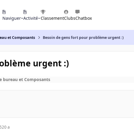
Naviguer
Activité
Classement
Clubs
Chatbox
reau et Composants
Besoin de gens fort pour problème urgent :)
roblème urgent :)
de bureau et Composants
5
20 a