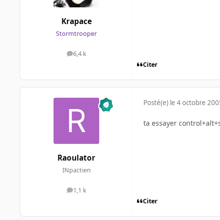
Krapace
Stormtrooper
6,4 k
messages
Citer
Posté(e)
le 4 octobre 200
ta essayer control+alt+
Raoulator
INpactien
1,1 k
messages
Citer