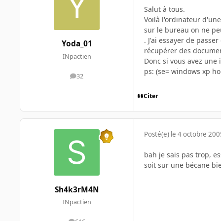
Salut à tous.
Voilà l'ordinateur d'un
sur le bureau on ne peu
. J'ai essayer de passe
Yoda_01
récupérer des documen
INpactien
Donc si vous avez une 
ps: (se= windows xp h
32
messages
Citer
Posté(e)
le 4 octobre 200
bah je sais pas trop, e
soit sur une bécane bie
Sh4k3rM4N
INpactien