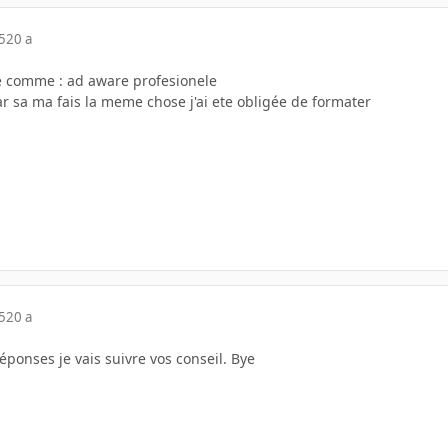
5
20 a
re comme : ad aware profesionele
car sa ma fais la meme chose j'ai ete obligée de formater
5
20 a
éponses je vais suivre vos conseil. Bye