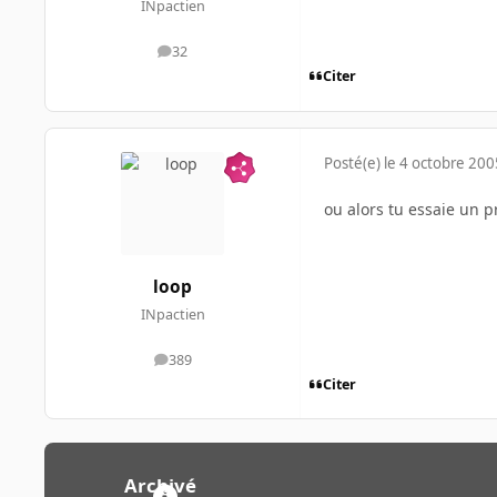
INpactien
32
messages
Citer
Posté(e)
le 4 octobre 200
ou alors tu essaie un p
loop
INpactien
389
messages
Citer
Archivé