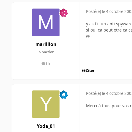
Posté(e)
le 4 octobre 200
y as t'il un anti spywa
si oui ca peut etre ca 
@+
marillion
INpactien
1 k
messages
Citer
Posté(e)
le 4 octobre 200
Merci à tous pour vos r
Yoda_01