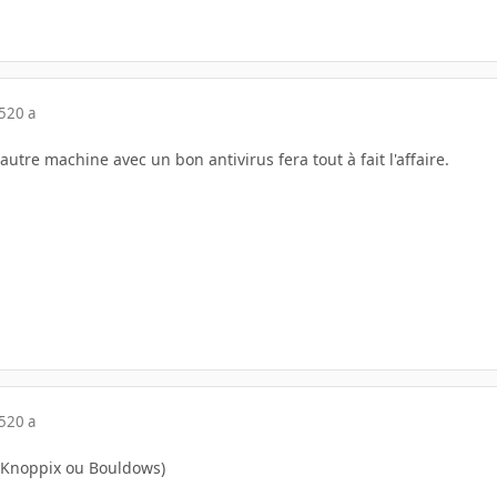
5
20 a
autre machine avec un bon antivirus fera tout à fait l'affaire.
5
20 a
 (Knoppix ou Bouldows)