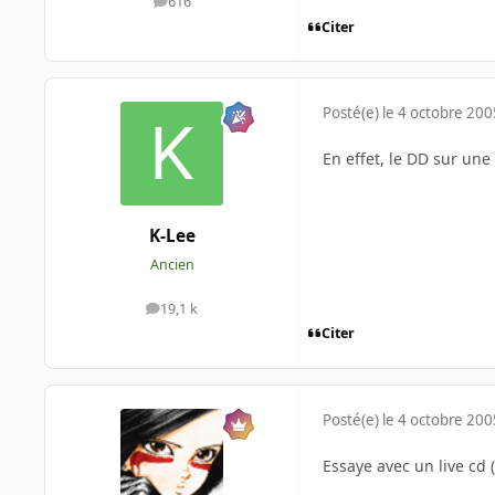
616
messages
Citer
Posté(e)
le 4 octobre 200
En effet, le DD sur une 
K-Lee
Ancien
19,1 k
messages
Citer
Posté(e)
le 4 octobre 200
Essaye avec un live cd