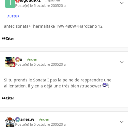
iznogoud972
INpactien
Posté(e)
le 5 octobre 2005
20 a
AUTEUR
antec sonata+Thermaltake TWV 480W+Hardcano 12
Citer
eYo
Ancien
Posté(e)
le 5 octobre 2005
20 a
Si tu prends le Sonata I pas la peine de repprendre une
alilentation, il y en a déjà une très bien (truepower
)
Citer
Charles.w
Ancien
Posté(e)
le 5 octobre 2005
20 a