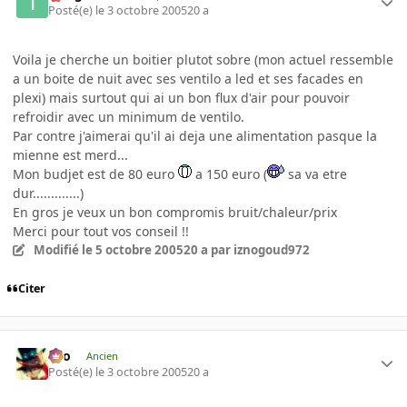
Posté(e)
le 3 octobre 2005
20 a
Voila je cherche un boitier plutot sobre (mon actuel ressemble
a un boite de nuit avec ses ventilo a led et ses facades en
plexi) mais surtout qui ai un bon flux d'air pour pouvoir
refroidir avec un minimum de ventilo.
Par contre j'aimerai qu'il ai deja une alimentation pasque la
mienne est merd...
Mon budjet est de 80 euro
a 150 euro (
sa va etre
dur.............)
En gros je veux un bon compromis bruit/chaleur/prix
Merci pour tout vos conseil !!
Modifié
le 5 octobre 2005
20 a
par iznogoud972
Citer
eYo
Ancien
Posté(e)
le 3 octobre 2005
20 a