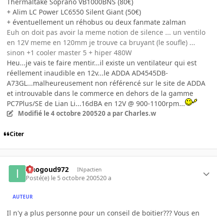
Thermaltake Soprano VB1000BNS (80€)
+ Alim LC Power LC6550 Silent Giant (50€)
+ éventuellement un réhobus ou deux fanmate zalman
Euh on doit pas avoir la meme notion de silence ... un ventilo
en 12V meme en 120mm je trouve ca bruyant (le soufle) ...
sinon +1 cooler master 5 + hiper 480W
Heu...je vais te faire mentir...il existe un ventilateur qui est
réellement inaudible en 12v...le ADDA AD4545DB-
A73GL...malheureusement non référencé sur le site de ADDA
et introuvable dans le commerce en dehors de la gamme
PC7Plus/SE de Lian Li...16dBA en 12V @ 900-1100rpm...
Modifié
le 4 octobre 2005
20 a
par Charles.w
Citer
iznogoud972
INpactien
Posté(e)
le 5 octobre 2005
20 a
AUTEUR
Il n'y a plus personne pour un conseil de boitier??? Vous en