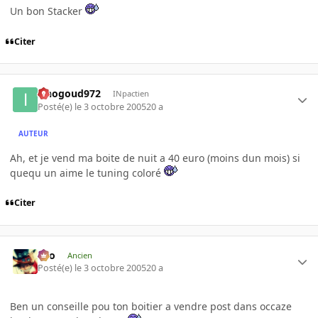
Un bon Stacker
Citer
iznogoud972
INpactien
Posté(e)
le 3 octobre 2005
20 a
AUTEUR
Ah, et je vend ma boite de nuit a 40 euro (moins dun mois) si
quequ un aime le tuning coloré
Citer
eYo
Ancien
Posté(e)
le 3 octobre 2005
20 a
Ben un conseille pou ton boitier a vendre post dans occaze