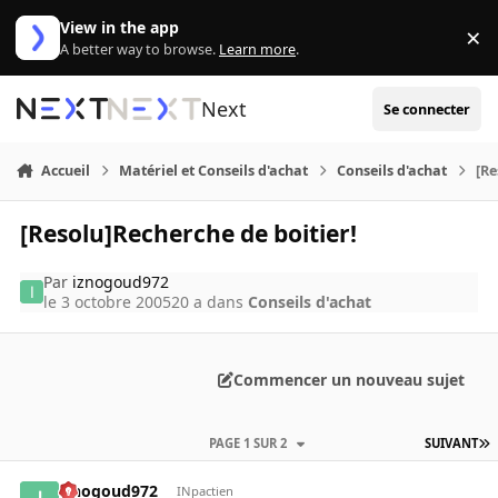
Aller au contenu
View in the app
×
Di
A better way to browse.
Learn more
.
Next
Se connecter
Accueil
Matériel et Conseils d'achat
Conseils d'achat
[Re
[Resolu]Recherche de boitier!
Par
iznogoud972
le 3 octobre 2005
20 a
dans
Conseils d'achat
Commencer un nouveau sujet
PAGE 1 SUR 2
SUIVANT
iznogoud972
INpactien