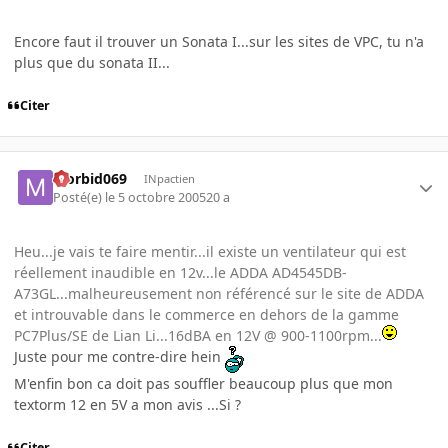
Encore faut il trouver un Sonata I...sur les sites de VPC, tu n'a
plus que du sonata II...
Citer
Morbid069
INpactien
Posté(e)
le 5 octobre 2005
20 a
Heu...je vais te faire mentir...il existe un ventilateur qui est
réellement inaudible en 12v...le ADDA AD4545DB-
A73GL...malheureusement non référencé sur le site de ADDA
et introuvable dans le commerce en dehors de la gamme
PC7Plus/SE de Lian Li...16dBA en 12V @ 900-1100rpm...
Juste pour me contre-dire hein
M'enfin bon ca doit pas souffler beaucoup plus que mon
textorm 12 en 5V a mon avis ...Si ?
Citer