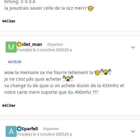
timing: 2-3-3-6
la jvoudrais savoir celle de la ocz merci
Citer
Mollet_man
INpactien
Posté(e)
le 3 octobre 2005
20 a
AUTEUR
wow la memoire sa me fourre tellement la
je ne c'est pâs quoi acheter
sa change tu de quoi si on achete dision de la 433mhz et
notre carte mere suporte que du 400mhz ???
Citer
ArSparfell
INpactien
Posté(e)
le 3 octobre 2005
20 a