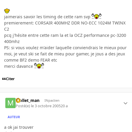
jaimerais savoir les timing de cette ram svp
premierement: CORSAIR 400MHZ DDR NO-ECC 1024M TWINX
C2
pcq j'hésite entre cette ram la et la OCZ performance pc-3200
400mhz
PS: si vous voulez m'aider laquelle conviendrais le mieux pour
moi, je veut ski se fait de mieu pour gamer, je jous a des jeux
comme BF2 demo FEAR etc
merci davance
Citer
Mollet_man
INpactien
Posté(e)
le 3 octobre 2005
20 a
AUTEUR
a ok jai trouver