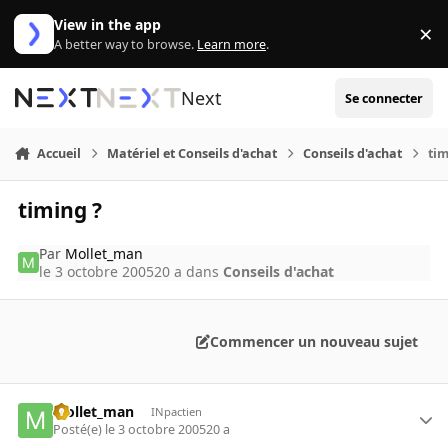
Aller au contenu
View in the app
×
Di
A better way to browse.
Learn more
.
Next
Se connecter
Accueil
Matériel et Conseils d'achat
Conseils d'achat
tim
timing ?
Par
Mollet_man
le 3 octobre 2005
20 a
dans
Conseils d'achat
Commencer un nouveau sujet
Mollet_man
INpactien
Posté(e)
le 3 octobre 2005
20 a