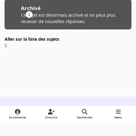
Archivé
Ce sujet est désormais archivé et ne peut plus
recevoir de nouvelles réponses.
Aller sur la liste des sujets
Light Mode
Dark Mode
System Preference
Se connecter
S’inscrire
Rechercher
Menu
Langue
Cookies
Powered by
Invision Community