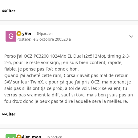
Citer
GuyVer
INpactien
Posté(e)
le 3 octobre 2005
20 a
Perso j'ai OCZ PC3200 1024Mo EL Dual (2x512Mo), timing 2-3-
2-6, pour le reste voir sign, j'en suis bien content, rapide,
fiable, je pense pas l'o/c donc c bon.
Quand j'ai acheté cette ram, Corsair avait pas mal de retour
SAV sur leur TwinX, c pour çà que j'ai pris OCZ, maintenant je
sais pas si ils ont tjs ce prob, à toi de voir, les 2 se valent, tu
verras pas vraiment la diff, sauf si t'o/c, mais bon j'suis pas un
fou d'o/c donc je peux pas te dire laquelle sera la meilleure.
Citer
Mollet_man
INpactien