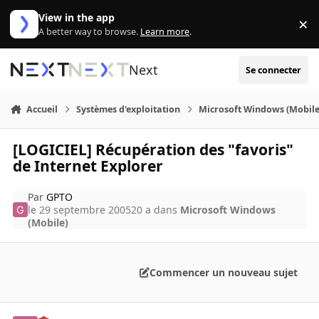
Aller au contenu
View in the app
×
Di
A better way to browse.
Learn more
.
Next
Se connecter
Accueil
Systèmes d'exploitation
Microsoft Windows (Mobile
[LOGICIEL] Récupération des "favoris"
de Internet Explorer
Par
GPTO
le 29 septembre 2005
20 a
dans
Microsoft Windows
(Mobile)
Commencer un nouveau sujet