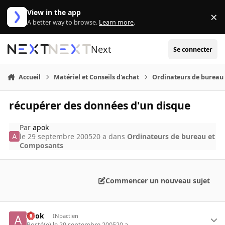
Aller au contenu
View in the app
×
Di
A better way to browse.
Learn more
.
Next
Se connecter
Accueil
Matériel et Conseils d'achat
Ordinateurs de bureau
récupérer des données d'un disque
Par
apok
le 29 septembre 2005
20 a
dans
Ordinateurs de bureau et
Composants
Commencer un nouveau sujet
apok
INpactien
Posté(e)
le 29 septembre 2005
20 a