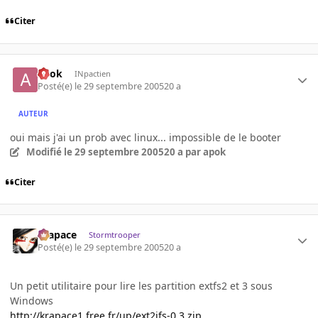
Citer
apok
INpactien
Posté(e)
le 29 septembre 2005
20 a
AUTEUR
oui mais j'ai un prob avec linux... impossible de le booter
Modifié
le 29 septembre 2005
20 a
par apok
Citer
Krapace
Stormtrooper
Posté(e)
le 29 septembre 2005
20 a
Un petit utilitaire pour lire les partition extfs2 et 3 sous
Windows
http://krapace1.free.fr/up/ext2ifs-0.3.zip