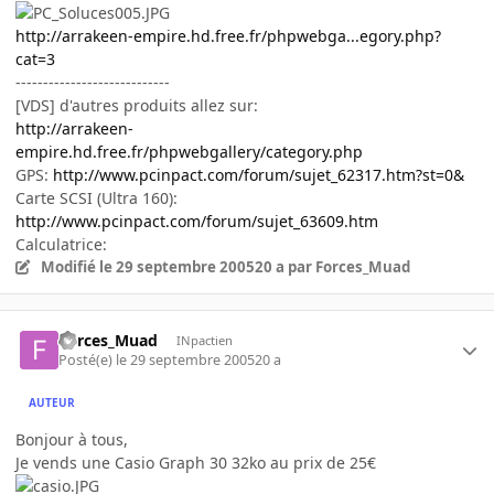
http://arrakeen-empire.hd.free.fr/phpwebga...egory.php?
cat=3
----------------------------
[VDS] d'autres produits allez sur:
http://arrakeen-
empire.hd.free.fr/phpwebgallery/category.php
GPS:
http://www.pcinpact.com/forum/sujet_62317.htm?st=0&
Carte SCSI (Ultra 160):
http://www.pcinpact.com/forum/sujet_63609.htm
Calculatrice:
Modifié
le 29 septembre 2005
20 a
par Forces_Muad
Forces_Muad
INpactien
Posté(e)
le 29 septembre 2005
20 a
AUTEUR
Bonjour à tous,
Je vends une Casio Graph 30 32ko au prix de 25€