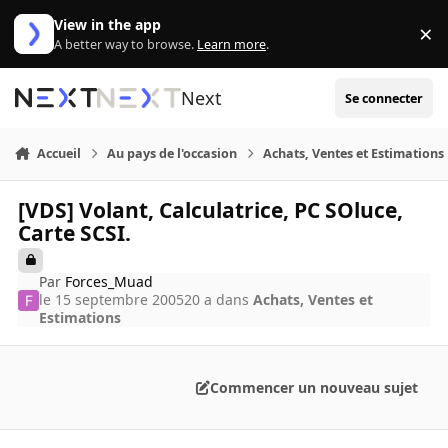
Aller au contenu
View in the app
×
Di
A better way to browse.
Learn more
.
Next
Se connecter
Accueil
Au pays de l'occasion
Achats, Ventes et Estimations
[VDS] Volant, Calculatrice, PC SOluce,
Carte SCSI.
Par
Forces_Muad
le 15 septembre 2005
20 a
dans
Achats, Ventes et
Estimations
Commencer un nouveau sujet