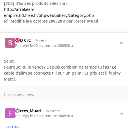
[VDS] d'autres produits allez sur:
http://arrakeen-
empire.hd.free.fr/phpwebgallery/category.php
Modifié
le 6 octobre 2005
20 a
par Forces_Muad
BaD CrC
Ancien
Posté(e)
le 20 septembre 2005
20 a
Salut.
Pourquoi tu le vends? Depuis combien de temps tu l'as? Le
cable d'alim se connecte t il sur un palm? Le prix est il fdpin?
Merci.
2 semaines après...
Forces_Muad
INpactien
Posté(e)
le 29 septembre 2005
20 a
AUTEUR