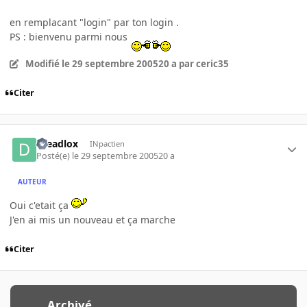
en remplacant "login" par ton login .
PS : bienvenu parmi nous
Modifié
le 29 septembre 2005
20 a
par ceric35
Citer
dreadlox
INpactien
Posté(e)
le 29 septembre 2005
20 a
AUTEUR
Oui c'etait ça
J'en ai mis un nouveau et ça marche
Citer
Archivé