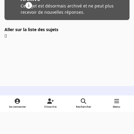
Ce sujet est désormais archivé et ne peut plus
recevoir de nouvelles réponses.
Aller sur la liste des sujets
Light Mode
Dark Mode
System Preference
Se connecter
S’inscrire
Rechercher
Menu
Langue
Cookies
Powered by
Invision Community