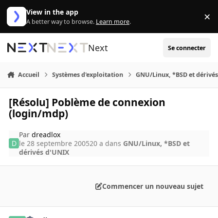
Aller au contenu
View in the app
×
Di
A better way to browse.
Learn more
.
Next
Se connecter
Accueil
Systèmes d'exploitation
GNU/Linux, *BSD et dérivé
[Résolu] Poblème de connexion
(login/mdp)
Par
dreadlox
le 28 septembre 2005
20 a
dans
GNU/Linux, *BSD et
dérivés d'UNIX
Commencer un nouveau sujet