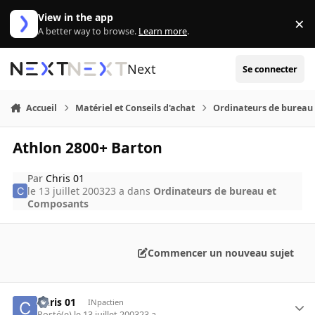
Aller au contenu
View in the app
×
Di
A better way to browse.
Learn more
.
Next
Se connecter
Accueil
Matériel et Conseils d'achat
Ordinateurs de bureau
Athlon 2800+ Barton
Par
Chris 01
le 13 juillet 2003
23 a
dans
Ordinateurs de bureau et
Composants
Commencer un nouveau sujet
Chris 01
INpactien
Posté(e)
le 13 juillet 2003
23 a