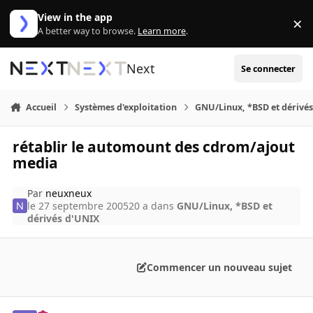
Aller au contenu
View in the app
×
Di
A better way to browse.
Learn more
.
Next
Se connecter
Accueil
Systèmes d'exploitation
GNU/Linux, *BSD et dérivé
rétablir le automount des cdrom/ajout
media
Par
neuxneux
le 27 septembre 2005
20 a
dans
GNU/Linux, *BSD et
dérivés d'UNIX
Commencer un nouveau sujet