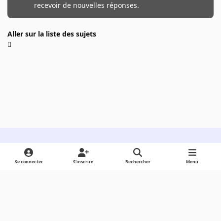
recevoir de nouvelles réponses.
Aller sur la liste des sujets
Light Mode
Dark Mode
System Preference
Se connecter
S’inscrire
Rechercher
Menu
Langue
Cookies
Powered by
Invision Community