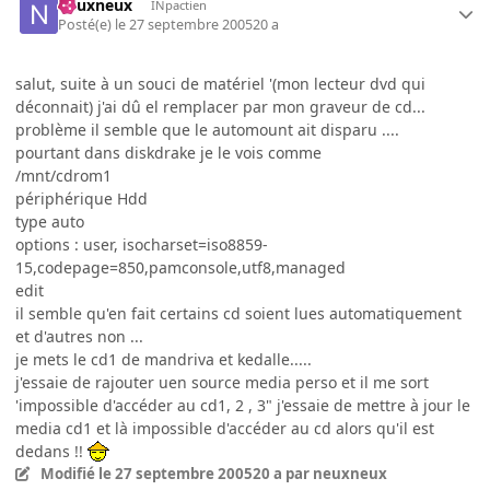
neuxneux
INpactien
Posté(e)
le 27 septembre 2005
20 a
salut, suite à un souci de matériel '(mon lecteur dvd qui
déconnait) j'ai dû el remplacer par mon graveur de cd...
problème il semble que le automount ait disparu ....
pourtant dans diskdrake je le vois comme
/mnt/cdrom1
périphérique Hdd
type auto
options : user, isocharset=iso8859-
15,codepage=850,pamconsole,utf8,managed
edit
il semble qu'en fait certains cd soient lues automatiquement
et d'autres non ...
je mets le cd1 de mandriva et kedalle.....
j'essaie de rajouter uen source media perso et il me sort
'impossible d'accéder au cd1, 2 , 3" j'essaie de mettre à jour le
media cd1 et là impossible d'accéder au cd alors qu'il est
dedans !!
Modifié
le 27 septembre 2005
20 a
par neuxneux