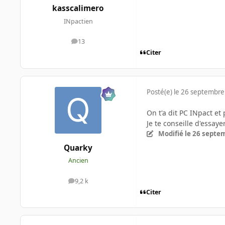
kasscalimero
INpactien
13
messages
Citer
Posté(e)
le 26 septembre
On t'a dit PC INpact et 
Je te conseille d'essay
Modifié
le 26 septe
Quarky
Ancien
9,2 k
messages
Citer