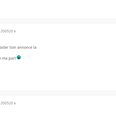
 2005
20 a
oster tion annonce la
de ma part
 2005
20 a