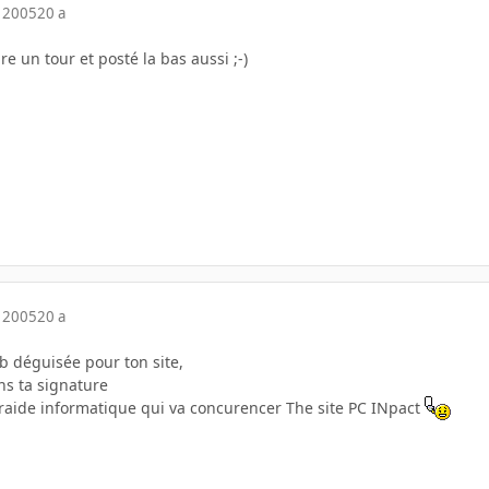
 2005
20 a
ire un tour et posté la bas aussi ;-)
 2005
20 a
ub déguisée pour ton site,
ns ta signature
raide informatique qui va concurencer The site PC INpact