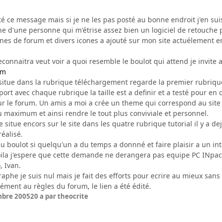
té ce message mais si je ne les pas posté au bonne endroit j'en su
che d'une personne qui m'étrise assez bien un logiciel de retouche
ones de forum et divers icones a ajouté sur mon site actuélement en
econnaitra veut voir a quoi resemble le boulot qui attend je invite a
om
itue dans la rubrique téléchargement regarde la premier rubrique 
ort avec chaque rubrique la taille est a definir et a testé pour en c
sur le forum. Un amis a moi a crée un theme qui correspond au sit
u maximum et ainsi rendre le tout plus conviviale et personnel.
ce situe encors sur le site dans les quatre rubrique tutorial il y a 
réalisé.
t du boulot si quelqu'un a du temps a donnné et faire plaisir a un i
la j'espere que cette demande ne derangera pas equipe PC INpact si
 Ivan.
aphe je suis nul mais je fait des efforts pour ecrire au mieux san
ment au règles du forum, le lien a été édité.
mbre 2005
20 a
par theocrite