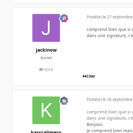
Posté(e)
le 27 septembre
comprend bien que si on
dans une signature, c'e
jackinow
Ancien
10,5 k
messages
Citer
Posté(e)
le 28 septembre
comprend bien que si on
dans une signature, c'e
Bonjour,
Je comprend bien mais b
kasscalimero