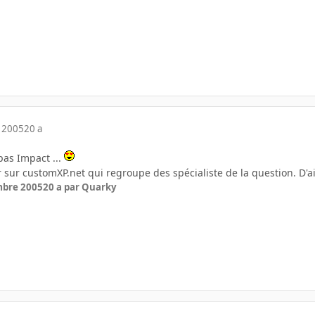
 2005
20 a
pas Impact ...
er sur customXP.net qui regroupe des spécialiste de la question. D'ai
mbre 2005
20 a
par Quarky