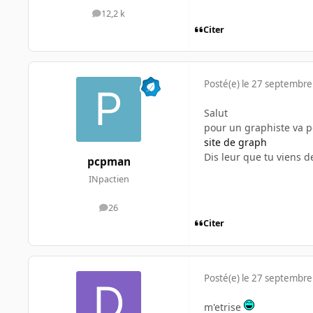
12,2 k
messages
Citer
Posté(e)
le 27 septembre
Salut
pour un graphiste va p
site de graph
Dis leur que tu viens 
pcpman
INpactien
26
messages
Citer
Posté(e)
le 27 septembre
m'etrise