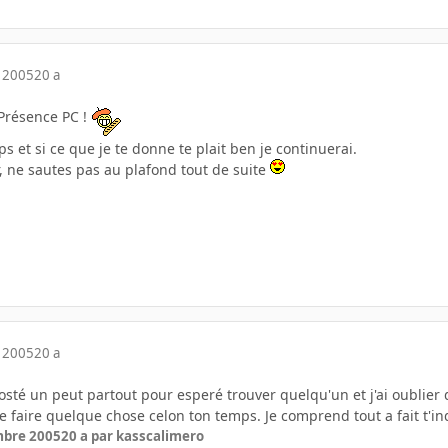
 2005
20 a
 Présence PC !
emps et si ce que je te donne te plait ben je continuerai.
ur, ne sautes pas au plafond tout de suite
 2005
20 a
 posté un peut partout pour esperé trouver quelqu'un et j'ai oublier 
de faire quelque chose celon ton temps. Je comprend tout a fait t'inq
mbre 2005
20 a
par kasscalimero