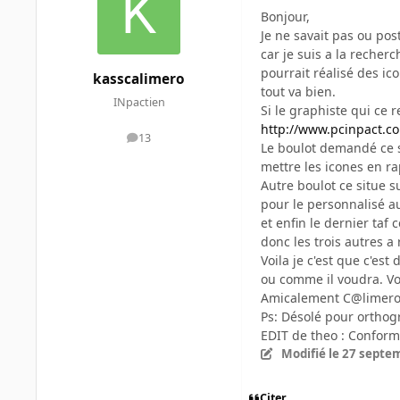
Bonjour,
Je ne savait pas ou pos
car je suis a la recher
pourrait réalisé des ic
kasscalimero
tout va bien.
INpactien
Si le graphiste qui ce r
http://www.pcinpact.c
13
messages
Le boulot demandé ce s
mettre les icones en rap
Autre boulot ce situe 
pour le personnalisé a
et enfin le dernier taf 
donc les trois autres a 
Voila je c'est que c'es
ou comme il voudra. Voi
Amicalement C@limero,
Ps: Désolé pour orthogr
EDIT de theo : Conformé
Modifié
le 27 septe
Citer