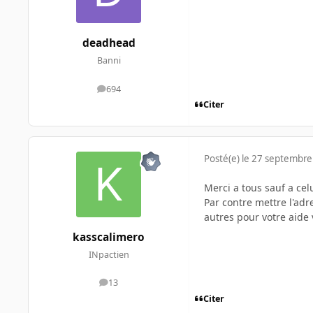
deadhead
Banni
694
messages
Citer
Posté(e)
le 27 septembre
Merci a tous sauf a celu
Par contre mettre l'adr
autres pour votre aide 
kasscalimero
INpactien
13
messages
Citer