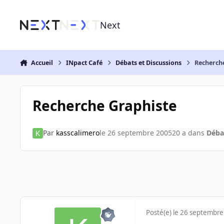
Aller au contenu
Next
Accueil
INpact Café
Débats et Discussions
Recherch
Recherche Graphiste
Par
kasscalimero
le 26 septembre 2005
20 a
dans
Déba
Posté(e)
le 26 septembre