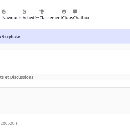
Naviguer
Activité
Classement
Clubs
Chatbox
e Graphiste
ts et Discussions
 2005
20 a