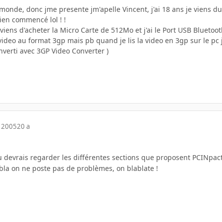
 monde, donc jme presente jm'apelle Vincent, j'ai 18 ans je viens du 9
en commencé lol ! !
jviens d'acheter la Micro Carte de 512Mo et j'ai le Port USB Blueto
ideo au format 3gp mais pb quand je lis la video en 3gp sur le pc j'a
nverti avec 3GP Video Converter )
 2005
20 a
 devrais regarder les différentes sections que proposent PCINpac
bla on ne poste pas de problèmes, on blablate !