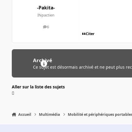
-Pakita-
INpactien
6
messages
Citer
Archivé
Ce sujet est désormais archivé et ne peut plus re
Aller sur la liste des sujets
Accueil
Multimédia
Mobilité et périphériques portable