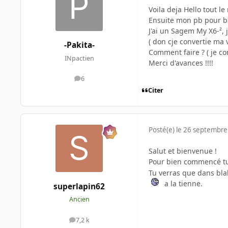
Voila deja Hello tout le
Ensuite mon pb pour bi
J'ai un Sagem My X6-², 
( don cje convertie ma v
-Pakita-
Comment faire ? ( je co
INpactien
Merci d'avances !!!!
6
messages
Citer
Posté(e)
le 26 septembre
Salut et bienvenue !
Pour bien commencé tu
Tu verras que dans bla
a la tienne.
superlapin62
Ancien
7,2 k
messages