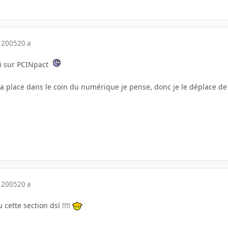
 2005
20 a
oi sur PCINpact
sa place dans le coin du numérique je pense, donc je le déplace de
 2005
20 a
 cette section dsl !!!!