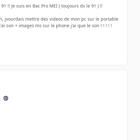
1 !! Je suis en Bac Pro MEI ( toujours ds le 91 ) !!
oth, jvourdais mettre des videos de mon pc sur le portable
i son + images ms sur le phone j'ai que le son ! ! ! ! !
t