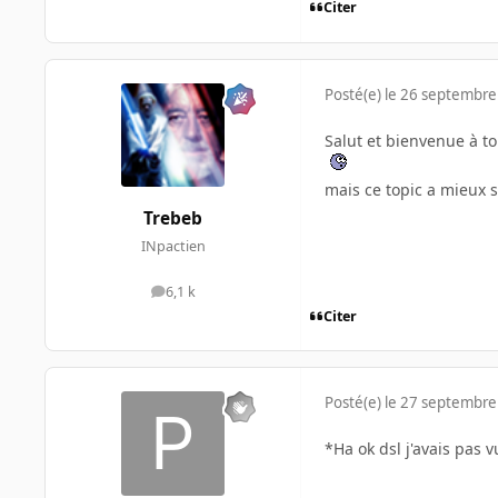
Citer
Posté(e)
le 26 septembre
Salut et bienvenue à t
mais ce topic a mieux 
Trebeb
INpactien
6,1 k
messages
Citer
Posté(e)
le 27 septembre
*Ha ok dsl j'avais pas vu