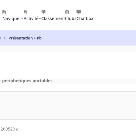
Naviguer
Activité
Classement
Clubs
Chatbox
s
Présentation + Pb
t périphériques portables
 2005
20 a