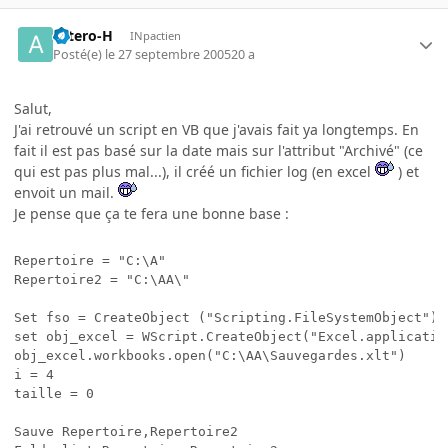
astero-H
INpactien
Posté(e)
le 27 septembre 2005
20 a
Salut,
J'ai retrouvé un script en VB que j'avais fait ya longtemps. En
fait il est pas basé sur la date mais sur l'attribut "Archivé" (ce
qui est pas plus mal...), il créé un fichier log (en excel
) et
envoit un mail.
Je pense que ça te fera une bonne base :
Repertoire = "C:\A"

Repertoire2 = "C:\AA\"

Set fso = CreateObject ("Scripting.FileSystemObject")

set obj_excel = WScript.CreateObject("Excel.application
obj_excel.workbooks.open("C:\AA\Sauvegardes.xlt")

i = 4

taille = 0

Sauve Repertoire,Repertoire2
