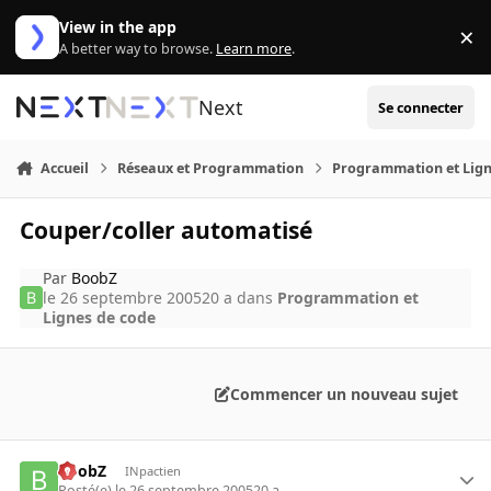
Aller au contenu
View in the app
×
Di
A better way to browse.
Learn more
.
Next
Se connecter
Accueil
Réseaux et Programmation
Programmation et Lign
Couper/coller automatisé
Par
BoobZ
le 26 septembre 2005
20 a
dans
Programmation et
Lignes de code
Commencer un nouveau sujet
BoobZ
INpactien
Posté(e)
le 26 septembre 2005
20 a