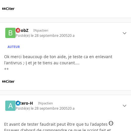
Citer
BoobZ
INpactien
Posté(e)
le 28 septembre 2005
20 a
AUTEUR
Ok merci beaucoup de ton aide, je teste ca en enlevant
l'antivrus ;-) et je te tiens au courant....
++
Citer
astero-H
INpactien
Posté(e)
le 28 septembre 2005
20 a
Et avant de tester faudrait peut être que tu l'adaptes
Essayes d'abord de comprendre ce que le script fait et