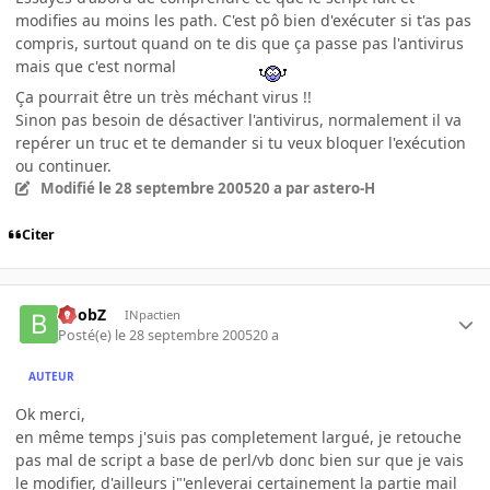
modifies au moins les path. C'est pô bien d'exécuter si t'as pas
compris, surtout quand on te dis que ça passe pas l'antivirus
mais que c'est normal
Ça pourrait être un très méchant virus !!
Sinon pas besoin de désactiver l'antivirus, normalement il va
repérer un truc et te demander si tu veux bloquer l'exécution
ou continuer.
Modifié
le 28 septembre 2005
20 a
par astero-H
Citer
BoobZ
INpactien
Posté(e)
le 28 septembre 2005
20 a
AUTEUR
Ok merci,
en même temps j'suis pas completement largué, je retouche
pas mal de script a base de perl/vb donc bien sur que je vais
le modifier, d'ailleurs j"'enleverai certainement la partie mail