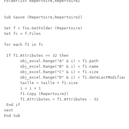
Folderlist Repertoire,Repertoire2

Sub Sauve (Repertoire,Repertoire2)

Set f = fso.GetFolder (Repertoire)

Set fc = f.Files

for each f1 in fc

 If f1.Attributes >= 32 then

       obj_excel.Range("A" & i) = f1.path

       obj_excel.Range("B" & i) = f1.name

       obj_excel.Range("C" & i) = f1.size

       obj_excel.Range("D" & i) = f1.dateLastModified

       taille = taille + f1.size

       i = i + 1

       f1.Copy (Repertoire2)

       f1.Attributes = f1.Attributes - 32

 End if

next

End Sub
