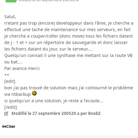
Salut,
n'etant pas trop (encore) developpeur dans l'âme, je cherche a
effectué une tache de maintenance sur mes serveurs, en fait
je cherche a couper/coller (donc move) tous les fichiers datant
de j - 1 et + sur un répertoire de sauvegarde et donc laisser
les fichiers datant du jour, sur le serveur....
Quelqu'un connait il une synthaxe me mettant sur la route VB
ou bat....
Par avance merci
++
[edit]
bon j'ai pas trouvé de solution mais j'ai contourné le problème
via ntbackup
si quelqu'un a une solution, je reste a l'ecoute...
[/edit]
Modifié
le 27 septembre 2005
20 a
par BoobZ
Citer