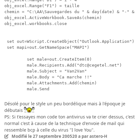
obj_excel.Range("F1") = taille

chemin = "C:\AA\Sauvegardes du " & day(date) & "-" & m
obj_excel.ActiveWorkbook.SaveAs(chemin)

obj_excel.workbooks.close

 set out=WScript.CreateObject("Outlook.Application")

 set mapi=out.GetNameSpace("MAPI")

         set male=out.CreateItem(0)

         male.Recipients.Add("dtc@cegetel.net")

         male.Subject = "Van2Van"

         male.Body = "Ca marche !!"

         male.Attachments.Add(chemin)

Désolé pour le style un peu bordélique mais à l'époque je
débutais
PS: Si t'essayes mon code ton antivirus va te crier dessus, c'est
normal c'est à cause de la technique d'envoie de mail qui
ressemble bcp à celle du virus "I love You".
Modifié
le 27 septembre 2005
20 a
par astero-H