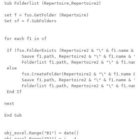
Sub Folderlist (Repertoire,Repertoire2)

set f = fso.GetFolder (Repertoire)

Set sf = f.SubFolders

for each f1 in sf

 If (fso.FolderExists (Repertoire2 & "\" & f1.name & "\
       Sauve f1.path, Repertoire2 & "\" & f1.name & "\"
       Folderlist f1.path, Repertoire2 & "\" & f1.name 
 else

       fso.CreateFolder(Repertoire2 & "\" & f1.name & "
       Sauve f1.path, Repertoire2 & "\" & f1.name & "\"
       Folderlist f1.path, Repertoire2 & "\" & f1.name 
 End If

next

End Sub

obj_excel.Range("B1") = date()

obj_excel.Range("D1") = i - 4
