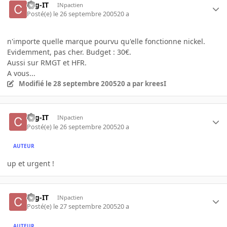
cog-IT
INpactien
Posté(e)
le 26 septembre 2005
20 a
n'importe quelle marque pourvu qu'elle fonctionne nickel.
Evidemment, pas cher. Budget : 30€.
Aussi sur RMGT et HFR.
A vous...
Modifié
le 28 septembre 2005
20 a
par kreesI
cog-IT
INpactien
Posté(e)
le 26 septembre 2005
20 a
AUTEUR
up et urgent !
cog-IT
INpactien
Posté(e)
le 27 septembre 2005
20 a
AUTEUR