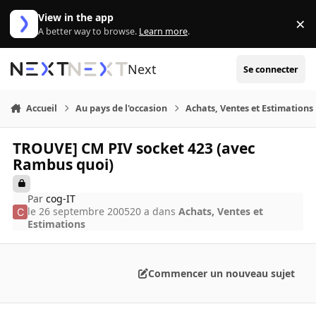
Aller au contenu
View in the app
×
Di
A better way to browse.
Learn more
.
Next
Se connecter
Accueil
Au pays de l'occasion
Achats, Ventes et Estimations
TROUVE] CM PIV socket 423 (avec
Rambus quoi)
Par
cog-IT
le 26 septembre 2005
20 a
dans
Achats, Ventes et
Estimations
Commencer un nouveau sujet