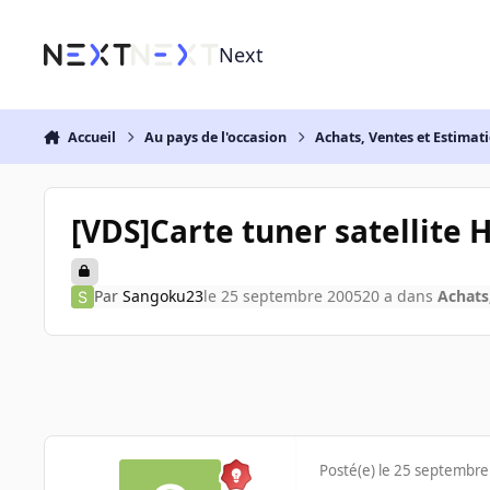
Aller au contenu
Next
Accueil
Au pays de l'occasion
Achats, Ventes et Estimat
[VDS]Carte tuner satellite
Par
Sangoku23
le 25 septembre 2005
20 a
dans
Achats
Posté(e)
le 25 septembre