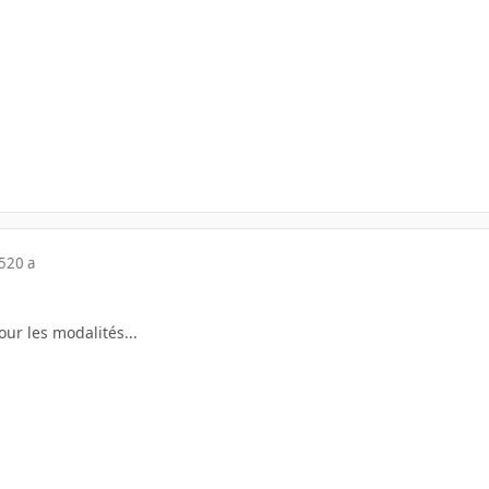
5
20 a
ur les modalités...