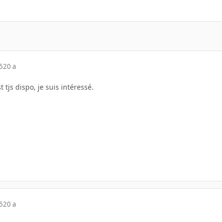
5
20 a
t tjs dispo, je suis intéressé.
5
20 a