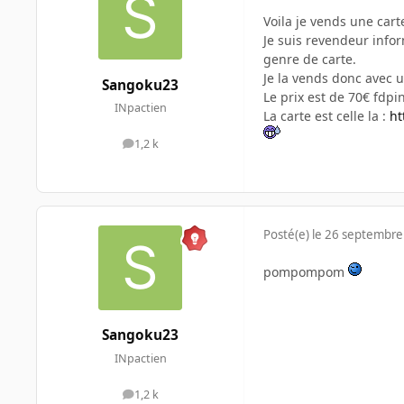
Voila je vends une car
Je suis revendeur info
genre de carte.
Je la vends donc avec u
Sangoku23
Le prix est de 70€ fdpi
INpactien
La carte est celle la :
ht
1,2 k
messages
Posté(e)
le 26 septembre
pompompom
Sangoku23
INpactien
1,2 k
messages