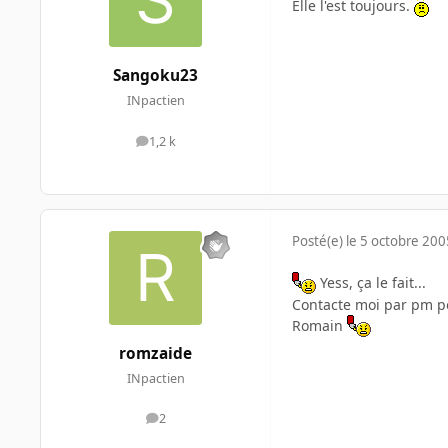
Elle l'est toujours.
Sangoku23
INpactien
1,2 k
messages
Posté(e)
le 5 octobre 200
Yess, ça le fait...
Contacte moi par pm po
Romain
romzaide
INpactien
2
messages