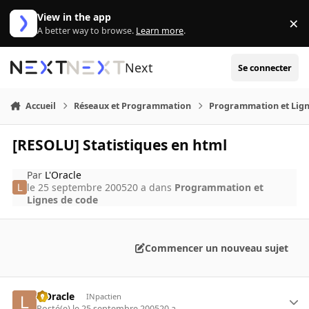
Aller au contenu
View in the app
×
Di
A better way to browse.
Learn more
.
Next
Se connecter
Accueil
Réseaux et Programmation
Programmation et Lign
[RESOLU] Statistiques en html
Par
L'Oracle
le 25 septembre 2005
20 a
dans
Programmation et
Lignes de code
Commencer un nouveau sujet
L'Oracle
INpactien
Posté(e)
le 25 septembre 2005
20 a