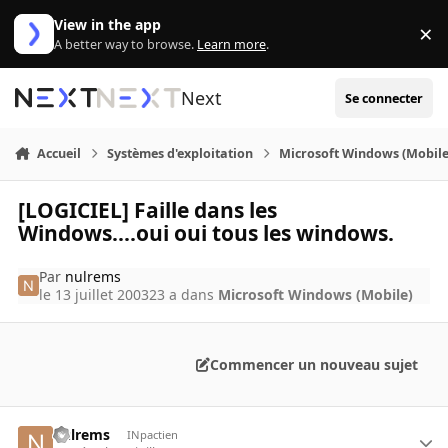
Aller au contenu
View in the app
×
Di
A better way to browse.
Learn more
.
Next
Se connecter
Accueil
Systèmes d'exploitation
Microsoft Windows (Mobile
[LOGICIEL] Faille dans les
Windows....oui oui tous les windows.
Par
nulrems
le 13 juillet 2003
23 a
dans
Microsoft Windows (Mobile)
Commencer un nouveau sujet
nulrems
INpactien