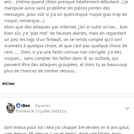
ans... (même quand j'étais presque totallement débutant...) Je
manipule aussi sans problème les pièces jointes des
messages, pour voir si y'a un quelconque risque (pas trop de
risque, remarque...)
Alors que des attaques par internet, j'en ai subit un tas... bon
bien sûr, y'a "pas mal" de fausses alertes, mais en regardant
un peu les logs d'un firewall, on se rends compte qu'il sert
vraiment à quelque chose, et que c'est pas quelque chose de
rare...... Donc si y'a une faille connue non corrigée, y'a des
risques... sans compter les failles dans IE ou outlook, qui
peuvent être des attaques groupées, et donc tu as beaucoup
plus de chances de tomber dessus...
Citer
PhiBee
INpactien
Posté(e)
le 13 juillet 2003
23 a
tant mieux pour toi ! Moi j'ai choppé 3/4 véroles en 6 ans (plus
rien depuis XP, depuis 1 an et demi), dont une fatale, mais