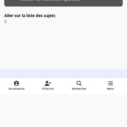
Aller sur la liste des sujets
Light Mode
Dark Mode
System Preference
Se connecter
S’inscrire
Rechercher
Menu
Langue
Cookies
Powered by
Invision Community