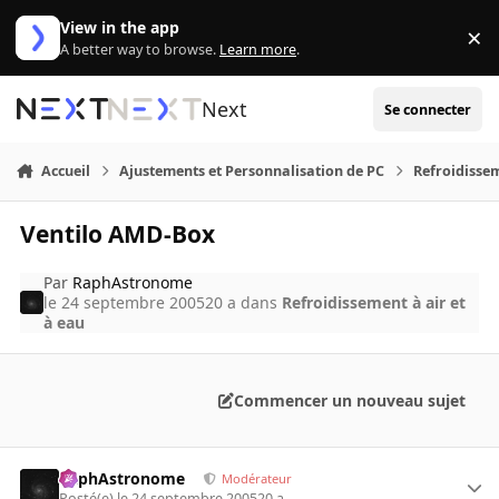
Aller au contenu
View in the app
×
Di
A better way to browse.
Learn more
.
Next
Se connecter
Accueil
Ajustements et Personnalisation de PC
Refroidissem
Ventilo AMD-Box
Par
RaphAstronome
le 24 septembre 2005
20 a
dans
Refroidissement à air et
à eau
Commencer un nouveau sujet
RaphAstronome
Modérateur
Posté(e)
le 24 septembre 2005
20 a