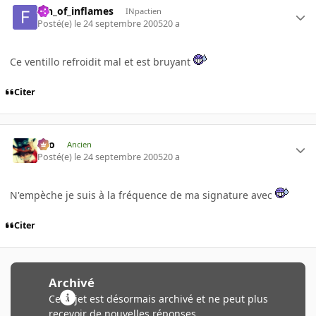
fan_of_inflames
INpactien
Posté(e)
le 24 septembre 2005
20 a
Ce ventillo refroidit mal et est bruyant
Citer
eYo
Ancien
Posté(e)
le 24 septembre 2005
20 a
N'empèche je suis à la fréquence de ma signature avec
Citer
Archivé
Ce sujet est désormais archivé et ne peut plus
recevoir de nouvelles réponses.