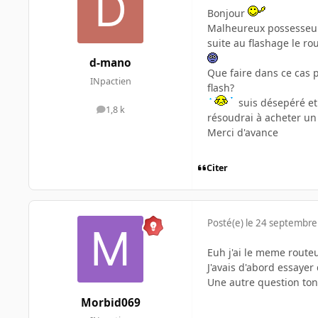
Bonjour
Malheureux possesseur
suite au flashage le ro
d-mano
Que faire dans ce cas p
INpactien
flash?
suis désepéré et 
1,8 k
messages
résoudrai à acheter un
Merci d'avance
Citer
Posté(e)
le 24 septembre
Euh j'ai le meme routeu
J'avais d'abord essayer
Une autre question ton
Morbid069