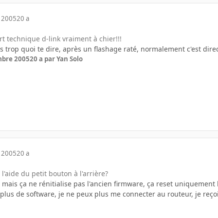
 2005
20 a
t technique d-link vraiment à chier!!!
s trop quoi te dire, après un flashage raté, normalement c'est dir
mbre 2005
20 a
par Yan Solo
 2005
20 a
l'aide du petit bouton à l'arrière?
t, mais ça ne rénitialise pas l'ancien firmware, ça reset uniquemen
ai plus de software, je ne peux plus me connecter au routeur, je re