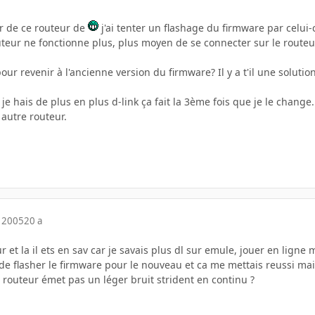
 de ce routeur de
j'ai tenter un flashage du firmware par celui
uteur ne fonctionne plus, plus moyen de se connecter sur le routeur..
our revenir à l'ancienne version du firmware? Il y a t'il une solutio
je hais de plus en plus d-link ça fait la 3ème fois que je le change.
 autre routeur.
 2005
20 a
r et la il ets en sav car je savais plus dl sur emule, jouer en ligne
 de flasher le firmware pour le nouveau et ca me mettais reussi mai
 routeur émet pas un léger bruit strident en continu ?