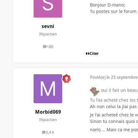
Bonjour D-mano;
Tu postes sur le forum 
sevni
INpactien
180
messages
Citer
Posté(e)
le 25 septembre
oui il fait un beau 
Tu l'as acheté chez le
Ah non celui la jlai p
Morbid069
Je l'ai acheteé chez le 
INpactien
Sinon tu connais quoi 
nom) ... Mais ca me po
2,4 k
messages