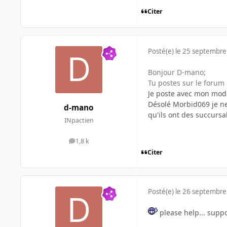
Citer
Posté(e)
le 25 septembre
Bonjour D-mano;
Tu postes sur le forum 
Je poste avec mon mod
Désolé Morbid069 je ne
d-mano
qu'ils ont des succursal
INpactien
1,8 k
messages
Citer
Posté(e)
le 26 septembre
please help... suppo