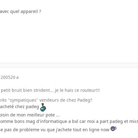
avec quel appareil ?
 2005
20 a
petit bruit bien strident... je le hais ce routeur!!!
s très "sympatiques" vendeurs de chez Padeg?
as acheté chez padeg
voisin de mon meilleur pote ...
comme bons mag d'informatique a bxl car moi a part padeg et mic
se pas de probleme vu que j'achete tout en ligne now