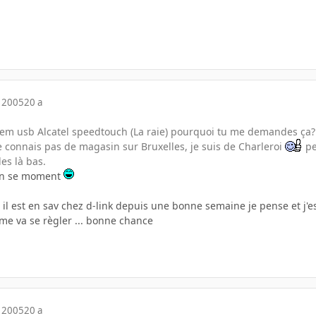
 2005
20 a
em usb Alcatel speedtouch (La raie) pourquoi tu me demandes ça?
 connais pas de magasin sur Bruxelles, je suis de Charleroi
pe
es là bas.
 en se moment
il est en sav chez d-link depuis une bonne semaine je pense et j'e
me va se règler ... bonne chance
 2005
20 a