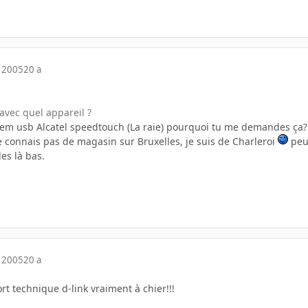
 2005
20 a
avec quel appareil ?
em usb Alcatel speedtouch (La raie) pourquoi tu me demandes ça?
 connais pas de magasin sur Bruxelles, je suis de Charleroi
peut
es là bas.
 2005
20 a
rt technique d-link vraiment à chier!!!