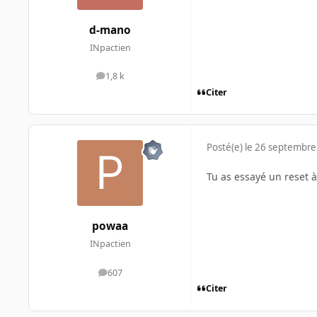
d-mano
INpactien
1,8 k
messages
Citer
Posté(e)
le 26 septembre
Tu as essayé un reset à 
powaa
INpactien
607
messages
Citer