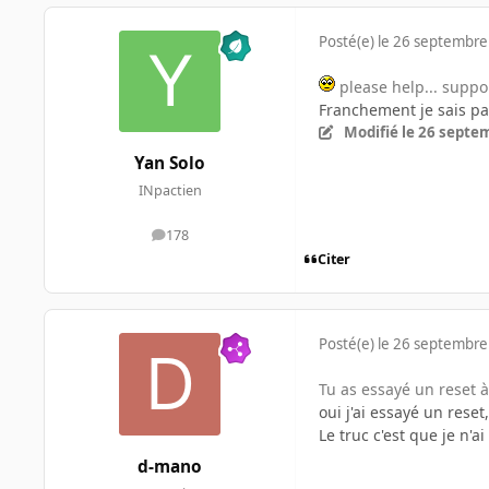
Posté(e)
le 26 septembre
please help... suppor
Franchement je sais pa
Modifié
le 26 septe
Yan Solo
INpactien
178
messages
Citer
Posté(e)
le 26 septembre
Tu as essayé un reset à 
oui j'ai essayé un rese
Le truc c'est que je n'
d-mano