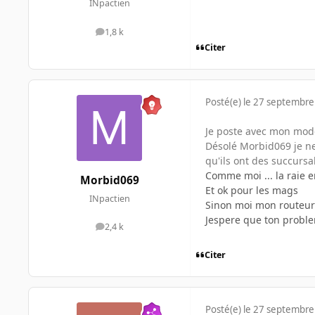
INpactien
1,8 k
messages
Citer
Posté(e)
le 27 septembre
Je poste avec mon mod
Désolé Morbid069 je ne
qu'ils ont des succursal
Comme moi ... la raie
Morbid069
Et ok pour les mags
INpactien
Sinon moi mon routeur 
Jespere que ton proble
2,4 k
messages
Citer
Posté(e)
le 27 septembre