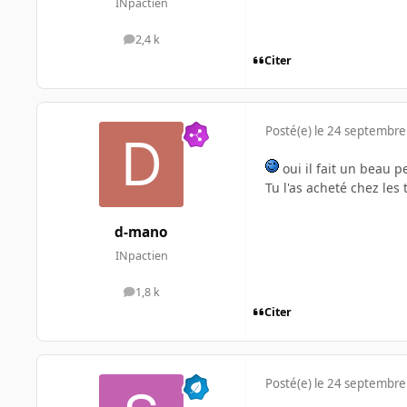
INpactien
2,4 k
messages
Citer
Posté(e)
le 24 septembre
oui il fait un beau pe
Tu l'as acheté chez le
d-mano
INpactien
1,8 k
messages
Citer
Posté(e)
le 24 septembre