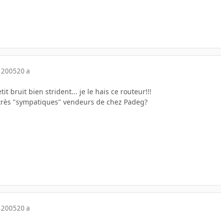
 2005
20 a
tit bruit bien strident... je le hais ce routeur!!!
s très "sympatiques" vendeurs de chez Padeg?
 2005
20 a