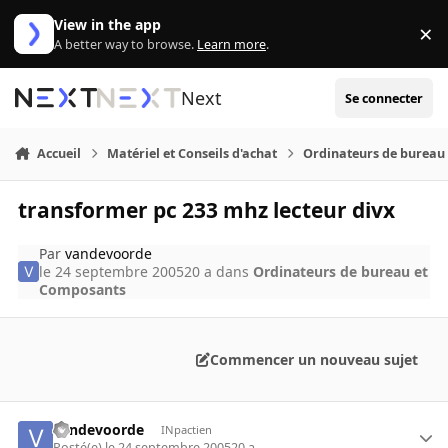
Aller au contenu
View in the app
×
Di
A better way to browse.
Learn more
.
Next
Se connecter
Accueil
Matériel et Conseils d'achat
Ordinateurs de bureau
transformer pc 233 mhz lecteur divx
Par
vandevoorde
le 24 septembre 2005
20 a
dans
Ordinateurs de bureau et
Composants
Commencer un nouveau sujet
vandevoorde
INpactien
Posté(e)
le 24 septembre 2005
20 a