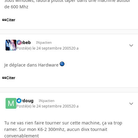
Sous windows, faudra plutot taper dans une machine autour
de 600 Mhz
Citer
Trebeb
INpactien
Posté(e)
le 24 septembre 2005
20 a
Je déplace dans Hardware
Citer
mrdoug
INpactien
Posté(e)
le 24 septembre 2005
20 a
Tu ne vas rien faire tourner sur cette machine, ça va trop
ramer. Sur mon K6-2 300mhz, aucun divx tournait
convenablement