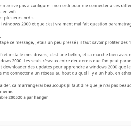
e n arrive pas a configurer mon ordi pour me connecter a ces diffe
 en wifi
t plusieurs ordis
ai windows 2000 et que c'est vraiment mal fait question parametra
.
i tapé ce message, j'etais un peu pressé ( il faut savoir profiter d
ifi et installé mes drivers, c'est une belkin, et ca marche bien avec
dows 2000. Les seuls réseaux entre deux ordis que l'on peut parame
ut downloader des updates pour apprendre a windows 2000 que le 
 a me connecter a un réseau au bout du quel il y a un hub, en ether
'aider, ca m'arrangerai beaucoups (il faut dire que je n'ai pas be
i meme.
mbre 2005
20 a
par hanger