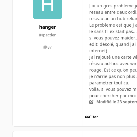
J ai un gros probleme j
reseau entre deux ordis
reseau ac un hub relian
Le probleme est que j 
hanger
le sans fil existait pas...
INpactien
si vous pouvez maider..
edit: désolé, quand j'a
87
messages
internet)
J'ai rajouté une carte w
réseau ad-hoc avec win
rouge. Est ce qu'on pe
je n'arrie pas non plus
parametrer tout ca.
voila, si vous pouvez m
pour chercher par mo
Modifié
le 23 septe
Citer