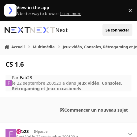
Aller au contenu
View in the app
×
Di
A better way to browse.
Learn more
.
Next
Se connecter
Accueil
Multimédia
Jeux vidéo, Consoles, Rétrogaming et J
CS 1.6
Par
Fab23
le 22 septembre 2005
20 a
dans
Jeux vidéo, Consoles,
Rétrogaming et Jeux occasionels
Commencer un nouveau sujet
Fab23
INpactien
Posté(e)
le 22 septembre 2005
20 a