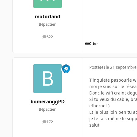
motorland
INpactien
622
messages
Citer
Posté(e)
le 21 septembre
T'inquiete paspourle wi
moi je suis sur le rése
Donc le wifi craint degu
Si tu veux du cable, br
bomeranggPD
ethernet.)
INpactien
Et le plus loin ben tu 
je te fais même le suppo
172
messages
salut.