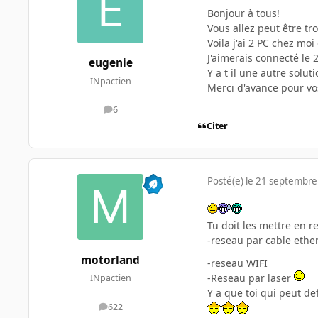
Bonjour à tous!
Vous allez peut être tr
Voila j'ai 2 PC chez moi
J'aimerais connecté le 
eugenie
Y a t il une autre solut
INpactien
Merci d'avance pour vo
6
messages
Citer
Posté(e)
le 21 septembre
Tu doit les mettre en r
-reseau par cable ethe
motorland
-reseau WIFI
-Reseau par laser
INpactien
Y a que toi qui peut d
622
messages