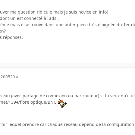
ouver ma question ridicule mais je suis novice en info!
 dont un est connecté à l'adsl.
2ème mais il se trouve dans une auter pièce très éloignée du 1er do
ion?
s réponses.
 2005
20 a
eseau (avec partage de connexion ou par routeur) si tu veux qu'il ut
rnet/1394/fibre optique/BNC
efinir lequel prendre car chaque reseau depend de la configuration