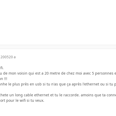
 2005
20 a
fi.
au de mon voisin qui est a 20 metre de chez moi avec 5 personnes e
n !!!
anhe le plus près en usb si tu n'as que ça après l'ethernet ou si t
achete un long cable ethernet et tu le raccorde. amoins que ta conn
rt pour le wifi si tu veux.