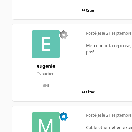
Citer
Posté(e)
le 21 septembre
Merci pour ta réponse, 
pas!
eugenie
INpactien
6
messages
Citer
Posté(e)
le 21 septembre
Cable ethernet en exter