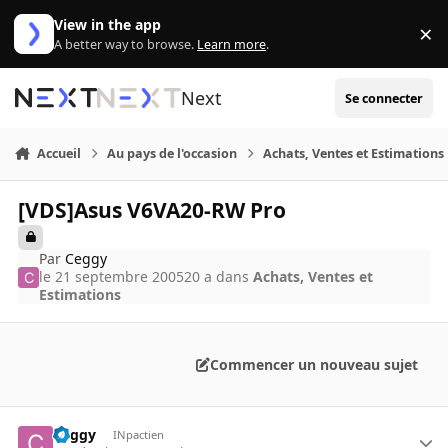
Aller au contenu
View in the app
×
Di
A better way to browse.
Learn more
.
Next
Se connecter
Accueil
Au pays de l'occasion
Achats, Ventes et Estimations
[VDS]Asus V6VA20-RW Pro
Par
Ceggy
le 21 septembre 2005
20 a
dans
Achats, Ventes et
Estimations
Commencer un nouveau sujet
Ceggy
INpactien