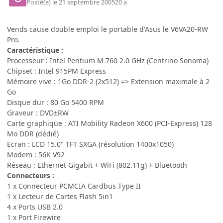
Posté(e)
le 21 septembre 2005
20 a
Vends cause double emploi le portable d'Asus le V6VA20-RW
Pro.
Caractéristique :
Processeur : Intel Pentium M 760 2.0 GHz (Centrino Sonoma)
Chipset : Intel 915PM Express
Mémoire vive : 1Go DDR-2 (2x512) => Extension maximale à 2
Go
Disque dur : 80 Go 5400 RPM
Graveur : DVD±RW
Carte graphique : ATI Mobility Radeon X600 (PCI-Express) 128
Mo DDR (dédié)
Ecran : LCD 15.0" TFT SXGA (résolution 1400x1050)
Modem : 56K V92
Réseau : Ethernet Gigabit + WiFi (802.11g) + Bluetooth
Connecteurs :
1 x Connecteur PCMCIA Cardbus Type II
1 x Lecteur de Cartes Flash 5in1
4 x Ports USB 2.0
1 x Port Firewire