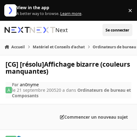
Aller au contenu
View in the app
×
Di
A better way to browse.
Learn more
.
Next
Se connecter
Accueil
Matériel et Conseils d'achat
Ordinateurs de bureau
[CG] [résolu]Affichage bizarre (couleurs
manquantes)
Par
an0nyme
le 21 septembre 2005
20 a
dans
Ordinateurs de bureau et
Composants
Commencer un nouveau sujet