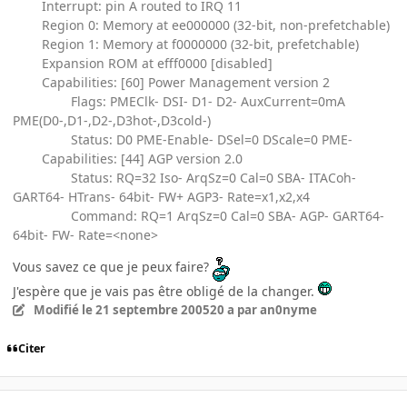
Interrupt: pin A routed to IRQ 11
Region 0: Memory at ee000000 (32-bit, non-prefetchable)
Region 1: Memory at f0000000 (32-bit, prefetchable)
Expansion ROM at efff0000 [disabled]
Capabilities: [60] Power Management version 2
Flags: PMEClk- DSI- D1- D2- AuxCurrent=0mA
PME(D0-,D1-,D2-,D3hot-,D3cold-)
Status: D0 PME-Enable- DSel=0 DScale=0 PME-
Capabilities: [44] AGP version 2.0
Status: RQ=32 Iso- ArqSz=0 Cal=0 SBA- ITACoh-
GART64- HTrans- 64bit- FW+ AGP3- Rate=x1,x2,x4
Command: RQ=1 ArqSz=0 Cal=0 SBA- AGP- GART64-
64bit- FW- Rate=<none>
Vous savez ce que je peux faire?
J'espère que je vais pas être obligé de la changer.
Modifié
le 21 septembre 2005
20 a
par an0nyme
Citer