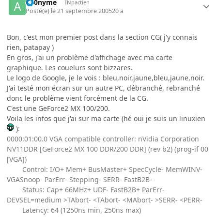
an0nyme
INpactien
Posté(e)
le 21 septembre 2005
20 a
Bon, c'est mon premier post dans la section CG( j'y connais
rien, patapay )
En gros, j'ai un problème d'affichage avec ma carte
graphique. Les couelurs sont bizzares.
Le logo de Google, je le vois : bleu,noir,jaune,bleu,jaune,noir.
J'ai testé mon écran sur un autre PC, débranché, rebranché
donc le problème vient forcément de la CG.
C'est une GeForce2 MX 100/200.
Voila les infos que j'ai sur ma carte (hé oui je suis un linuxien
):
0000:01:00.0 VGA compatible controller: nVidia Corporation
NV11DDR [GeForce2 MX 100 DDR/200 DDR] (rev b2) (prog-if 00
[VGA])
Control: I/O+ Mem+ BusMaster+ SpecCycle- MemWINV-
VGASnoop- ParErr- Stepping- SERR- FastB2B-
Status: Cap+ 66MHz+ UDF- FastB2B+ ParErr-
DEVSEL=medium >TAbort- <TAbort- <MAbort- >SERR- <PERR-
Latency: 64 (1250ns min, 250ns max)