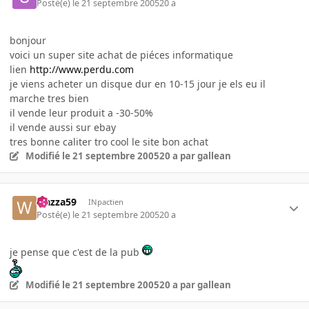
Posté(e)
le 21 septembre 2005
20 a
bonjour
voici un super site achat de piéces informatique
lien
http://www.perdu.com
je viens acheter un disque dur en 10-15 jour je els eu il
marche tres bien
il vende leur produit a -30-50%
il vende aussi sur ebay
tres bonne caliter tro cool le site bon achat
Modifié
le 21 septembre 2005
20 a
par gallean
wazza59
INpactien
Posté(e)
le 21 septembre 2005
20 a
je pense que c'est de la pub
Modifié
le 21 septembre 2005
20 a
par gallean