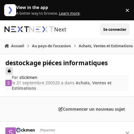
Aller au contenu
View in the app
×
Di
A better way to browse.
Learn more
.
Next
Se connecter
Accueil
Au pays de l'occasion
Achats, Ventes et Estimations
destockage piéces informatiques
Par
stickmen
le 21 septembre 2005
20 a
dans
Achats, Ventes et
Estimations
Commencer un nouveau sujet
stickmen
INpactien