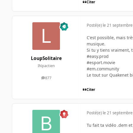
Citer
Posté(e)
le 21 septembre
C'est possible, mais tr
musique.
Si tu y tiens vraiment,
#easy.prod
LoupSolitaire
#esport.movie
INpactien
#em.community
Le tout sur Quakenet b
877
messages
Citer
Posté(e)
le 21 septembre
Tu fait ta vidéo .dem e