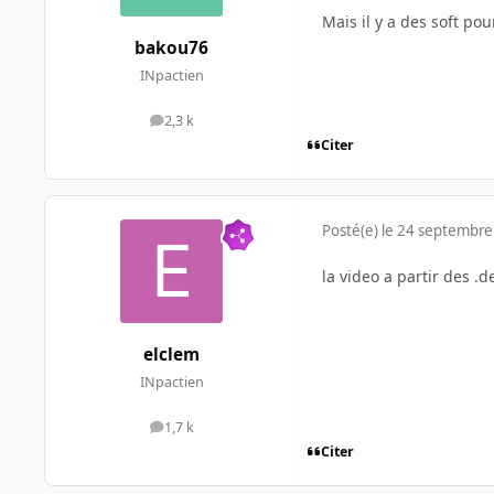
Mais il y a des soft pou
bakou76
INpactien
2,3 k
messages
Citer
Posté(e)
le 24 septembre
la video a partir des .de
elclem
INpactien
1,7 k
messages
Citer