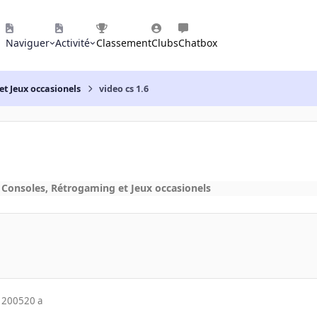
Naviguer
Activité
Classement
Clubs
Chatbox
et Jeux occasionels
video cs 1.6
 Consoles, Rétrogaming et Jeux occasionels
 2005
20 a