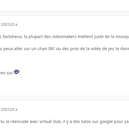
 2005
20 a
ès fastidieux, la plupart des videomakers mettent juste de la musiq
 tu peux aller sur un chan IRC ou des pros de la vidéo de jeu te do
ien sur
 2005
20 a
t tu la réencode avec virtual dub, il y a des tutos sur google pour ç