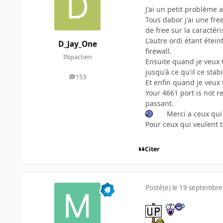
J'ai un petit problème 
Tous dabor j'ai une fr
de free sur la caractér
L'autre ordi étant étei
D_Jay_One
firewall.
INpactien
Ensuite quand je veux
jusqu'à ce qu'il ce sta
153
messages
Et enfin quand je veux 
Your 4661 port is not r
passant.
Merci a ceux qu
Pour ceux qui veulent t
Citer
Posté(e)
le 19 septembre