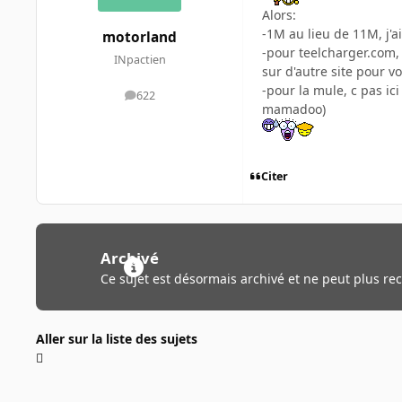
Alors:
-1M au lieu de 11M, j'a
motorland
-pour teelcharger.com, 
INpactien
sur d'autre site pour vo
-pour la mule, c pas ic
622
messages
mamadoo)
Citer
Archivé
Ce sujet est désormais archivé et ne peut plus re
Aller sur la liste des sujets