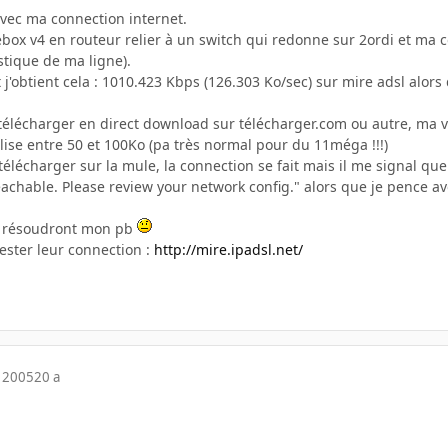
avec ma connection internet.
eebox v4 en routeur relier à un switch qui redonne sur 2ordi et ma 
istique de ma ligne).
nt j'obtient cela : 1010.423 Kbps (126.303 Ko/sec) sur mire adsl alor
 télécharger en direct download sur télécharger.com ou autre, ma
bilise entre 50 et 100Ko (pa très normal pour du 11méga !!!)
télécharger sur la mule, la connection se fait mais il me signal qu
eachable. Please review your network config." alors que je pence avo
i résoudront mon pb
ester leur connection :
http://mire.ipadsl.net/
 2005
20 a