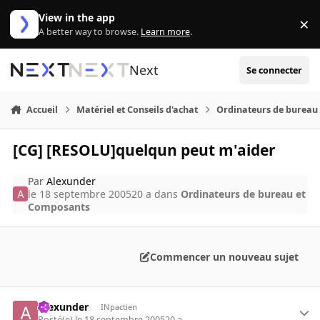
Aller au contenu
View in the app
×
Di
A better way to browse.
Learn more
.
Next
Se connecter
Accueil
Matériel et Conseils d'achat
Ordinateurs de bureau
[CG] [RESOLU]quelqun peut m'aider
Par
Alexunder
le 18 septembre 2005
20 a
dans
Ordinateurs de bureau et
Composants
Commencer un nouveau sujet
Alexunder
INpactien
Posté(e)
le 18 septembre 2005
20 a